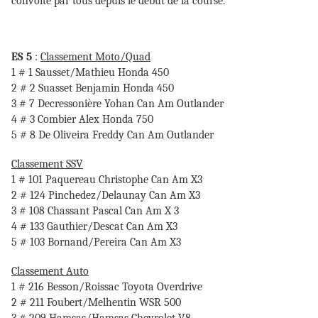
convoité par tous depuis le début de la course.
ES 5
:
Classement Moto/Quad
1 # 1 Sausset/Mathieu Honda 450
2 # 2 Suasset Benjamin Honda 450
3 # 7 Decressonière Yohan Can Am Outlander
4 # 3 Combier Alex Honda 750
5 # 8 De Oliveira Freddy Can Am Outlander
Classement SSV
1 # 101 Paquereau Christophe Can Am X3
2 # 124 Pinchedez/Delaunay Can Am X3
3 # 108 Chassant Pascal Can Am X 3
4 # 133 Gauthier/Descat Can Am X3
5 # 103 Bornand/Pereira Can Am X3
Classement Auto
1 # 216 Besson/Roissac Toyota Overdrive
2 # 211 Foubert/Melhentin WSR 500
3 # 209 Hamsas/Hamsas Chevrolet V8