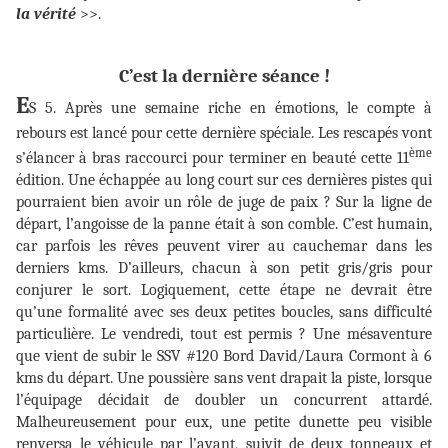
la vérité
>>.
C’est la dernière séance !
E
S 5. Après une semaine riche en émotions, le compte à
rebours est lancé pour cette dernière spéciale. Les rescapés vont
ème
s’élancer à bras raccourci pour terminer en beauté cette 11
édition. Une échappée au long court sur ces dernières pistes qui
pourraient bien avoir un rôle de juge de paix ? Sur la ligne de
départ, l’angoisse de la panne était à son comble. C’est humain,
car parfois les rêves peuvent virer au cauchemar dans les
derniers kms. D’ailleurs, chacun à son petit gris/gris pour
conjurer le sort. Logiquement, cette étape ne devrait être
qu’une formalité avec ses deux petites boucles, sans difficulté
particulière. Le vendredi, tout est permis ? Une mésaventure
que vient de subir le SSV #120 Bord David/Laura Cormont à 6
kms du départ. Une poussière sans vent drapait la piste, lorsque
l’équipage décidait de doubler un concurrent attardé.
Malheureusement pour eux, une petite dunette peu visible
renversa le véhicule par l’avant, suivit de deux tonneaux et