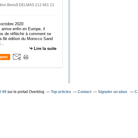
tation Benoît DELMAS 212 661 21
arrive enfin en Europe, il
ps de réfléchir à comment se
 la 8è édition du Morocco Sand
...
Lire la suite
post
0 99
sur le portail Overblog
Top articles
Contact
Signaler un abus
C