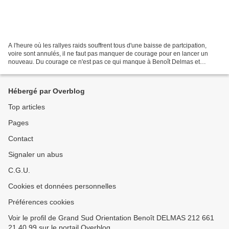
A l'heure où les rallyes raids souffrent tous d'une baisse de partcipation,
voire sont annulés, il ne faut pas manquer de courage pour en lancer un
nouveau. Du courage ce n'est pas ce qui manque à Benoît Delmas et
Lawrence Alvarez, deux expatriés du Sud...
Hébergé par Overblog
Top articles
Pages
Contact
Signaler un abus
C.G.U.
Cookies et données personnelles
Préférences cookies
Voir le profil de Grand Sud Orientation Benoît DELMAS 212 661
21 40 99 sur le portail Overblog