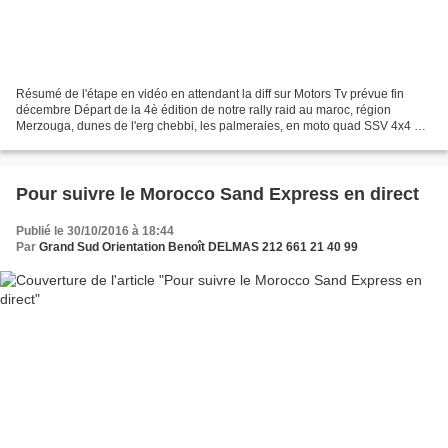
Résumé de l'étape en vidéo en attendant la diff sur Motors Tv prévue fin
décembre Départ de la 4è édition de notre rally raid au maroc, région
Merzouga, dunes de l'erg chebbi, les palmeraies, en moto quad SSV 4x4 et
buggy. ETAPE 1: "les palmeraies" 100...
Pour suivre le Morocco Sand Express en direct
Publié le 30/10/2016 à 18:44
Par
Grand Sud Orientation Benoît DELMAS 212 661 21 40 99