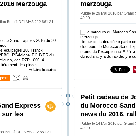
 2016 Merzouga
merzouga
Publié le 29 Mai 2016 par Grand
40 99
tation Benoît DELMAS 212 661 21
Retour de la deuxième partie de
d'octobre, le Morocco Sand Exp
des équipages 106 Franck
même de l'exceptionnel !!!! Y a
FREBOURG/Michel ECUYER du
du roulant, y a du rapide, y a du
ntiques, des RZR 1000, 4
ulièrement des places...
Lire la suite
post
Petit cadeau de J
Sand Express
du Morocco Sand 
 sur les
news du 2016, ral
Publié le 14 Mai 2016 par Grand
40 99
tion Benoît DELMAS 212 661 21