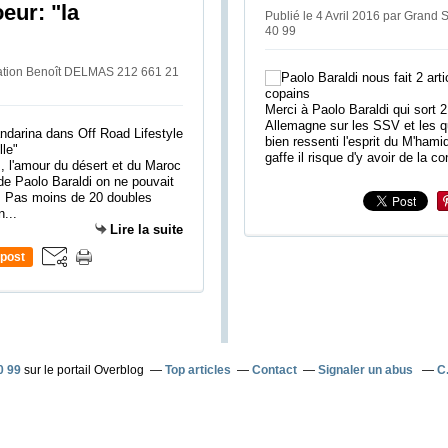
oeur: "la
Publié le 4 Avril 2016 par Grand
40 99
ntation Benoît DELMAS 212 661 21
Merci à Paolo Baraldi qui sort 2
Allemagne sur les SSV et les 
bien ressenti l'esprit du M'hami
gaffe il risque d'y avoir de la c
s, l'amour du désert et du Maroc
de Paolo Baraldi on ne pouvait
... Pas moins de 20 doubles
...
Lire la suite
post
0 99
sur le portail Overblog
Top articles
Contact
Signaler un abus
C