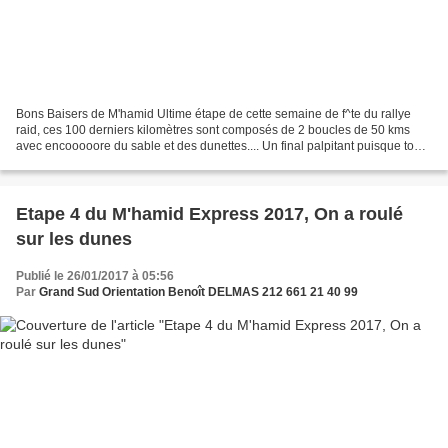
Bons Baisers de M'hamid Ultime étape de cette semaine de f^te du rallye
raid, ces 100 derniers kilomètres sont composés de 2 boucles de 50 kms
avec encooooore du sable et des dunettes.... Un final palpitant puisque tout
est encore jouable pour les leaders...
Etape 4 du M'hamid Express 2017, On a roulé
sur les dunes
Publié le 26/01/2017 à 05:56
Par
Grand Sud Orientation Benoît DELMAS 212 661 21 40 99