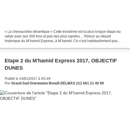
« La chevauchée désertique » Cette troisième est la plus longue étape du
rallye avec ses 300 kms et pas des plus rapides… Retour au départ
historique du M’hamid Express, à M’hamid. Ce n’est habituellement pas
l’étape où il y a le plus de difficulté de...
Etape 2 du M'hamid Express 2017, OBJECTIF
DUNES
Publié le 24/01/2017 à 05:49
Par
Grand Sud Orientation Benoît DELMAS 212 661 21 40 99