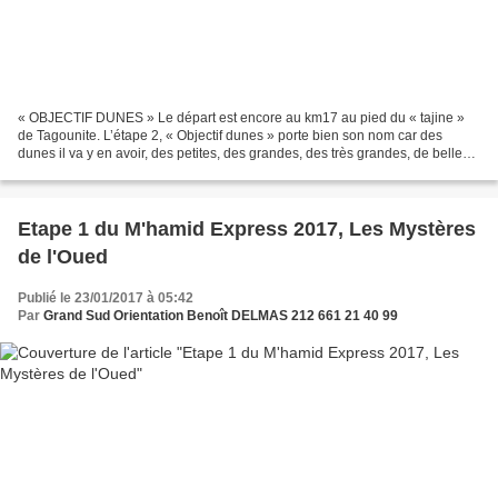
« OBJECTIF DUNES » Le départ est encore au km17 au pied du « tajine »
de Tagounite. L’étape 2, « Objectif dunes » porte bien son nom car des
dunes il va y en avoir, des petites, des grandes, des très grandes, de belles
montées et de fantastiques descentes...
Etape 1 du M'hamid Express 2017, Les Mystères
de l'Oued
Publié le 23/01/2017 à 05:42
Par
Grand Sud Orientation Benoît DELMAS 212 661 21 40 99