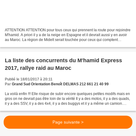
ATTENTION ATTENTION pour tous ceux qui prennent la route pour rejoindre
M'hamid. A priori il y a de la neige en Espagne et il devrait aussi y en avoir
au Maroc. La région de Midelt serait touchée pour ceux qui comptent
descendre par l'oriental depuis...
La liste des concurrents du M'hamid Express
2017, rallye raid au Maroc
Publié le 18/01/2017 à 20:11
Par
Grand Sud Orientation Benoît DELMAS 212 661 21 40 99
La voilà enfin !!! Elle risque de subir encore quelques petites modifs mais en
gros on ne devrait pas être loin de la vérité Il y a des motos, il y a des quads,
il y a des SSV, il y a des 4x4, il y a des buggys et il y a même un camion.
Certains sont...
Page suivante >