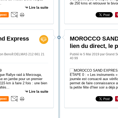
.
de 250 kms et retrouver le bivou
Lire la suite
post
nd Express
MOROCCO SAND 
lien du direct, le
tion Benoît DELMAS 212 661 21
Publié le 5 Mai 2019 par Grand 
40 99
ogue Rallye raid à Merzouga,
ETAPE 0 : « Les instruments » 
se en jambe pour un premier
journée est consacré aux vérifi
15 km à faire 2 fois : une bien
permet de faire connaissance a
ltés...
la petite fête d’hier soir a déjà 
Lire la suite
post