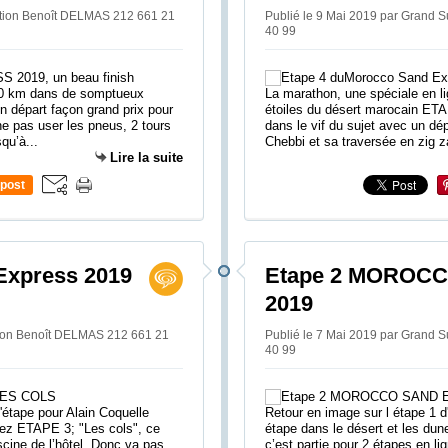
ation Benoît DELMAS 212 661 21
Publié le 9 Mai 2019 par Grand 
40 99
270 km dans de somptueux
La marathon, une spéciale en li
 départ façon grand prix pour
étoiles du désert marocain ET
e pas user les pneus, 2 tours
dans le vif du sujet avec un dép
qu’à...
Chebbi et sa traversée en zig z
Lire la suite
post
Express 2019
Etape 2 MOROC
2019
tion Benoît DELMAS 212 661 21
Publié le 7 Mai 2019 par Grand 
40 99
'étape pour Alain Coquelle
Retour en image sur l étape 1 d
ez ETAPE 3; "Les cols", ce
étape dans le désert et les d
iscine de l’hôtel. Donc va pas
c’est partie pour 2 étapes en li