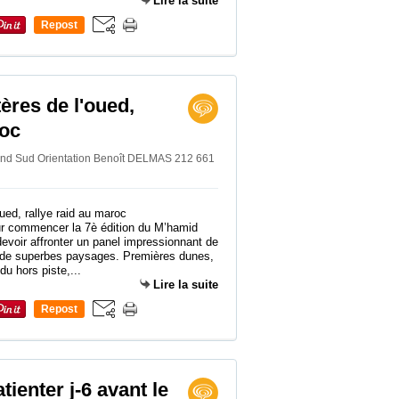
Lire la suite
Repost
0
ères de l'oued,
roc
rand Sud Orientation Benoît DELMAS 212 661
ur commencer la 7è édition du M’hamid
evoir affronter un panel impressionnant de
 de superbes paysages. Premières dunes,
u hors piste,...
Lire la suite
Repost
0
tienter j-6 avant le