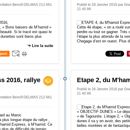
ientation Benoît DELMAS 212 661
Publié le 28 Janvier 2016 par G
21 40 99
, « Bons baisers de M’hamid »
Cette 4è étape, « on a roulé sur
beauté. Si le tracé est quasi le
perdre ou tout se gagner. Très 
 dunettes sont biens plus
l’étape la plus attendu de la se
Chegaga d’est en ouest. Plus d
Lire la suite
post
s 2016, rallye
Etape 2, du M'ha
Publié le 26 Janvier 2016 par G
21 40 99
ientation Benoît DELMAS 212 661
« OBJECTIF DUNES » Le départ 
» de Tagounite. L’étape 2, « Ob
 plus longue étape du rallye ,
dunes il va y en avoir, des pet
M’hamid Express, à M’hamid. Ce
belles montées et de fantastiq
 plus de difficulté de terrain.