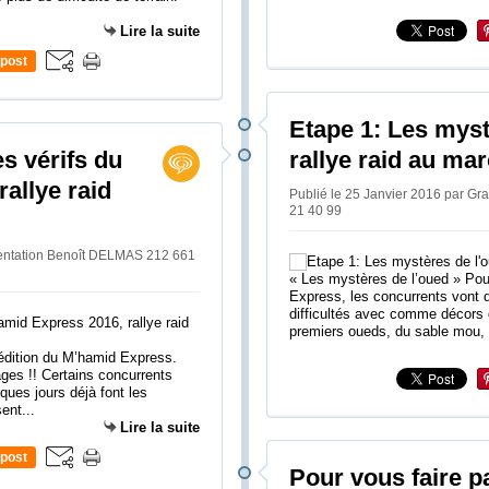
Lire la suite
post
Etape 1: Les myst
les vérifs du
rallye raid au ma
allye raid
Publié le 25 Janvier 2016 par G
21 40 99
ientation Benoît DELMAS 212 661
« Les mystères de l’oued » Po
Express, les concurrents vont d
difficultés avec comme décors
premiers oueds, du sable mou, d
è édition du M’hamid Express.
ges !! Certains concurrents
ques jours déjà font les
ent...
Lire la suite
post
Pour vous faire pa