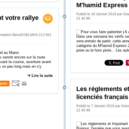
M'hamid Express
Publié le 18 Janvier 2016 par G
t votre rallye
21 40 99
ientation Benoît DELMAS 212 661
Dans une semaine les vérifs ser
sera entrain de partir, cette an
catégorie du M'hamid Express 20
piste ou le hors piste... Les aut
 seront encore sur la route
 avant la course, aventure avant
is un peu long mais en s'y
Lire la suite
post
Les réglements et
licenciés frança
Publié le 7 Janvier 2016 par Gr
21 40 99
Bonjour J'espère que vous ave