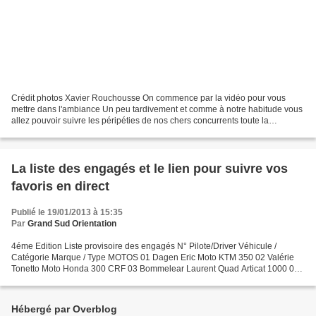
Crédit photos Xavier Rouchousse On commence par la vidéo pour vous
mettre dans l'ambiance Un peu tardivement et comme à notre habitude vous
allez pouvoir suivre les péripéties de nos chers concurrents toute la
semaine, avec une semaine de décalage......
La liste des engagés et le lien pour suivre vos
favoris en direct
Publié le 19/01/2013 à 15:35
Par
Grand Sud Orientation
4éme Edition Liste provisoire des engagés N° Pilote/Driver Véhicule /
Catégorie Marque / Type MOTOS 01 Dagen Eric Moto KTM 350 02 Valérie
Tonetto Moto Honda 300 CRF 03 Bommelear Laurent Quad Articat 1000 04
D'athis Irene Quad Honda 700 TRX 05 GUILLAUME...
Hébergé par Overblog