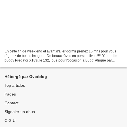
En cette fin de week end et avant d'aller dormir prenez 15 mns pour vous
régalez de belles images... De beaux rêves en perspectives !!!! D'abord le
buggy Predator X18's, le 132, loué pour l'occasion à Bugg' Afrique par
Frédéric Pitou fraîchement débarqué...
Hébergé par Overblog
Top articles
Pages
Contact
Signaler un abus
C.G.U.