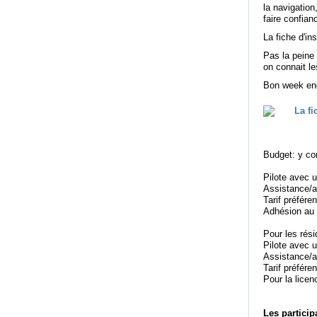
la navigation
faire confian
La fiche d'in
Pas la peine 
on connait le
Bon week en
Budget: y com
Pilote avec 
Assistance/a
Tarif préfére
Adhésion au 
Pour les ré
Pilote avec 
Assistance/a
Tarif préfére
Pour la licen
Les particip