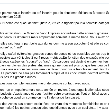
s pouvez vous inscrire ou pré-inscrire pour la deuxième édition du Morocco 
 novembre 2015.
ur l'écran est quasi définitif, juste 2,3 trucs à fignoler pour la nouvelle catégo
etite explication. Le Morocco Sand Express accueillera cette année 2 grosses
vec parcours différents mais empruntant souvent le même tracé. Vous avez c
 rallye raid fera la part belle aux dunes comme à son accoutumé et elle se c
ourse" ou "raid"
rallye safari évitera les grosses zones de dunes et les possibles zones trop tr
cessible aux véhicules 2 ou 4 roues motrices.En fonction des engagés elle po
2 sous catégories "course" ou "raid". Ce parcours est destiné en premier lieu 
ciennes gloires des pistes africaines qui ne trouvent plus ou que très peu de t
 mais aussi à tous les amoureux du.désert pour qui le franchissement des du
.. Le parcours ne sera pas forcément simple et les concurrents devront affronte
ais pas les grandes dunes.
questions complémentaires merci de prendre contact avec nous.
urs, on en reparlera mais cette année on revient à une organisation plus séde
budgets d'assistance et vous faciliter votre organisation. Tout en hôtel avec 
 proche du goudron comme on me l'a demandé l'an passé.
a des zones pas encore exploitées, on vivra des moments formidables et on
p malgré les petites engueulades quotidiennes avec son copilote... il y aura 