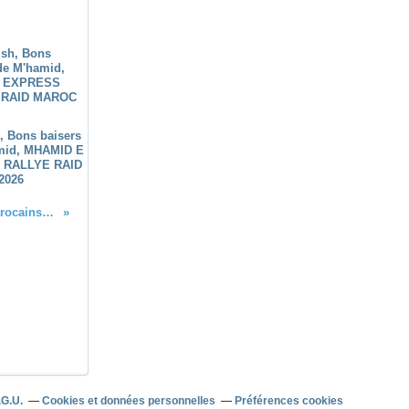
h, Bons baisers
mid, MHAMID E
 RALLYE RAID
2026
Univers Toy met à l'honneur les toys marocains sur la dernière édition de notre rallye raid au Maroc
.G.U.
Cookies et données personnelles
Préférences cookies