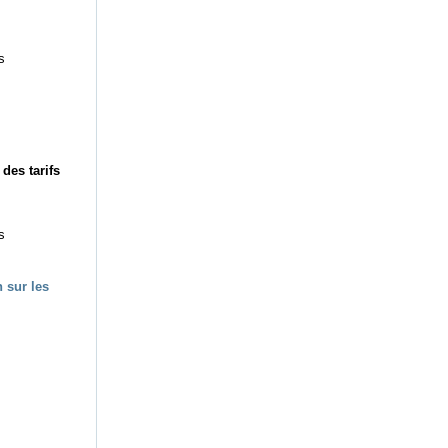
s
des tarifs
s