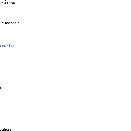
pouvez me
t le monde si
s
culiers