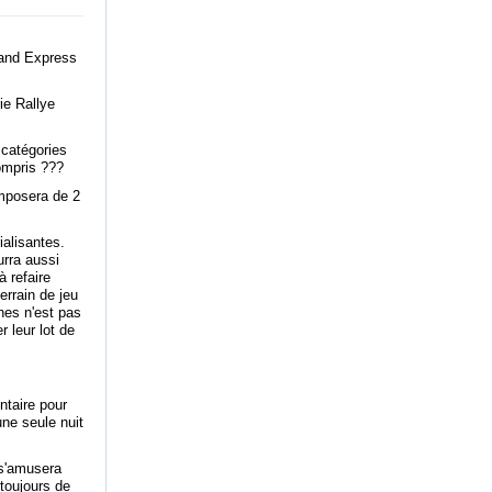
Sand Express
rie Rallye
 catégories
ompris ???
omposera de 2
ialisantes.
urra aussi
à refaire
errain de jeu
nes n'est pas
r leur lot de
ntaire pour
une seule nuit
 s'amusera
toujours de