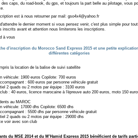
, des caps, du road-book, du gps, et toujours la part belle au pilotage, vous 
ce.
scription est à nous retourner par mail: gso4x4@yahoo.fr
d'attendre le dernier moment si vous pensez venir, c'est plus simple pour tou
s inscrits avant et attention nous limiterons les inscriptions.
d à vous
pris la location de la balise de suivi satellite
un véhicule: 1900 euros Copilote: 700 euros
ccompagnant : 600 euros par personne véhicule gratuit
ntiel 2 quads ou 2 motos par équipe : 3100 euros
club : 40 euros, licence marocaine à l'épreuve auto 200 euros, moto 150 euro
sidents au MAROC
un véhicule: 17000 dhs Copilote: 6500 dhs
ccompagnant : 5500 dhs par personne véhicule gratuit
ntiel 2 quads ou 2 motos par équipe : 29000 dhs
ce voir avec son club
ants du MSE 2014 et du M’Hamid Express 2015 bénéficient de tarifs parti