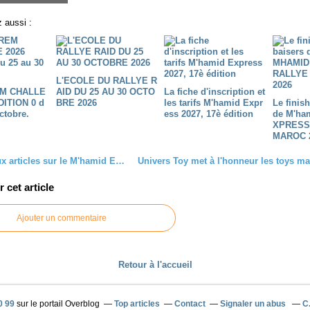
 aussi :
L'ECOLE DU RALLYE R
M CHALLE
AID DU 25 AU 30 OCTO
La fiche d'inscription et
DITION 0 d
BRE 2026
les tarifs M'hamid Expr
Le finis
ctobre.
ess 2027, 17è édition
de M'ha
XPRESS
MAROC 
2 nouveaux articles sur le M'hamid Express 2015, Le Monde du Quad et TT mag
cet article
Ajouter un commentaire
Retour à l'accueil
0 99
sur le portail Overblog
Top articles
Contact
Signaler un abus
C