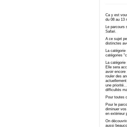
Ca y est vou
du 08 au 13
Le parcours s
Safari.
A ce sujet p
distinctes a
La catégorie
catégories "c
La catégorie 
Elle sera ac
avoir encore 
rouler des an
actuellement
une priorité.
difficultés m
Pour toutes 
Pour le parco
diminuer vos 
en extérieur
On découvrir
aussi beaucou