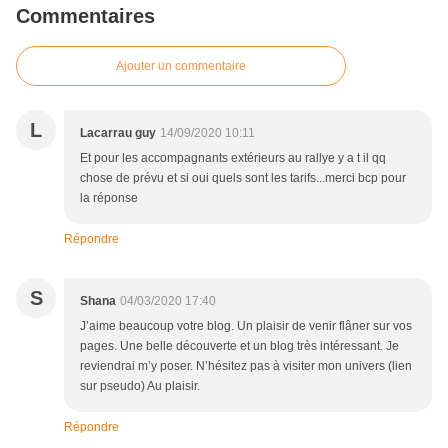
Commentaires
Ajouter un commentaire
L
Lacarrau guy
14/09/2020 10:11
Et pour les accompagnants extérieurs au rallye y a t il qq
chose de prévu et si oui quels sont les tarifs...merci bcp pour
la réponse
Répondre
S
Shana
04/03/2020 17:40
J’aime beaucoup votre blog. Un plaisir de venir flâner sur vos
pages. Une belle découverte et un blog très intéressant. Je
reviendrai m’y poser. N’hésitez pas à visiter mon univers (lien
sur pseudo) Au plaisir.
Répondre