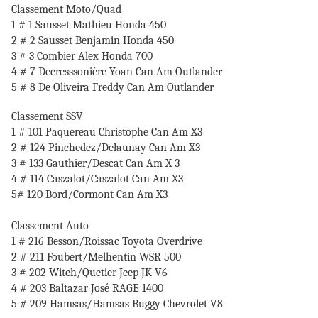
Classement Moto/Quad
1 # 1 Sausset Mathieu Honda 450
2 # 2 Sausset Benjamin Honda 450
3 # 3 Combier Alex Honda 700
4 # 7 Decresssonière Yoan Can Am Outlander
5 # 8 De Oliveira Freddy Can Am Outlander
Classement SSV
1 # 101 Paquereau Christophe Can Am X3
2 # 124 Pinchedez/Delaunay Can Am X3
3 # 133 Gauthier/Descat Can Am X 3
4 # 114 Caszalot/Caszalot Can Am X3
5# 120 Bord/Cormont Can Am X3
Classement Auto
1 # 216 Besson/Roissac Toyota Overdrive
2 # 211 Foubert/Melhentin WSR 500
3 # 202 Witch/Quetier Jeep JK V6
4 # 203 Baltazar José RAGE 1400
5 # 209 Hamsas/Hamsas Buggy Chevrolet V8