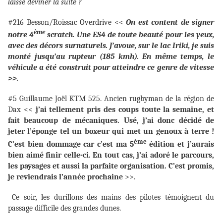
laisse deviner la suite ?
#216 Besson/Roissac Overdrive <<
On est content de signer
ème
notre 4
scratch. Une ES4 de toute beauté pour les yeux,
avec des décors surnaturels. J’avoue, sur le lac Iriki, je suis
monté jusqu’au rupteur (185 kmh). En même temps, le
véhicule a été construit pour atteindre ce genre de vitesse
>>.
#5 Guillaume Joël KTM 525. Ancien rugbyman de la région de
Dax <<
j’ai tellement pris des coups toute la semaine, et
fait beaucoup de mécaniques. Usé, j’ai donc décidé de
jeter l’éponge tel un boxeur qui met un genoux à terre !
ème
C’est bien dommage car c’est ma 5
édition et j’aurais
bien aimé finir celle-ci. En tout cas, j’ai adoré le parcours,
les paysages et aussi la parfaite organisation. C’est promis,
je reviendrais l’année prochaine
>>.
Ce soir
,
les durillons des mains des pilotes témoignent du
passage difficile des grandes dunes.