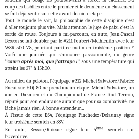
coup des bisbilles entre le premier et le deuxième du classement
se fait déjà sentir sur cette avant-dernière étape.
Tout le monde le sait, la philosophie de cette discipline c’est
d’aller toujours plus vite. Mais attention le juge de paix, c’est la
sortie de route. Toujours à mi-parcours, en auto, Jean-Pascal
Besson se fait doubler par le #211 Foubert/Melhlentin avec leur
WSR 500 V8, pourtant parti ce matin en troisième position ?
Voilà une journée qui s’annonce passionnante, du genre
‘
’coure après moi, que j’attrape !
’’, sous une température qui
atteint les 37° à 15h00.
Au milieu du peloton, l’équipage #212 Michel Salvatore/Fabrice
Racat sur HDJ 80 ne prend aucun risque. Michel Salvatore, un
ancien Dakarien et du Championnat de France Tout Terrain,
réputé pour son endurance autant que pour sa combativité, ne
lâche jamais rien. À bonne entendeur…
À l’issue de cette ES4, l’équipage Pinchedez/Delaunay signe
leur troisième scratch en SSV.
ème
En auto, Besson/Roissac signe leur 4
scratch sur
l’Overdrive.