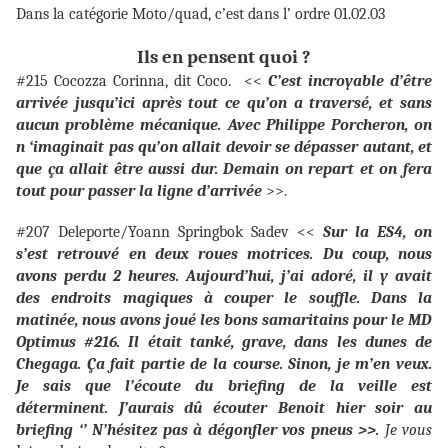
Dans la catégorie Moto/quad, c’est dans l’ ordre 01.02.03
Ils en pensent quoi ?
#215 Cocozza Corinna, dit Coco. <<
C’est incroyable d’être
arrivée jusqu’ici après tout ce qu’on a traversé, et sans
aucun problème mécanique. Avec Philippe Porcheron, on
n ‘imaginait pas qu’on allait devoir se dépasser autant, et
que ça allait être aussi dur. Demain on repart et on fera
tout pour passer la ligne d’arrivée
>>.
#207 Deleporte/Yoann Springbok Sadev <<
Sur la ES4, on
s’est retrouvé en deux roues motrices. Du coup, nous
avons perdu 2 heures. Aujourd’hui, j’ai adoré, il y avait
des endroits magiques à couper le souffle. Dans la
matinée, nous avons joué les bons samaritains pour le MD
Optimus #216. Il était tanké, grave, dans les dunes de
Chegaga. Ça fait partie de la course. Sinon, je m’en veux.
Je sais que l’écoute du briefing de la veille est
déterminent. J’aurais dû écouter Benoit hier soir au
briefing ‘’ N’hésitez pas à dégonfler vos pneus >>.
Je vous