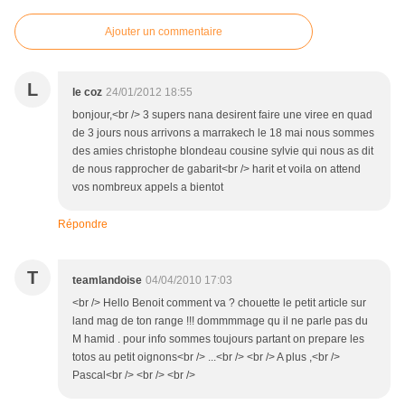
Ajouter un commentaire
L
le coz
24/01/2012 18:55
bonjour,<br /> 3 supers nana desirent faire une viree en quad
de 3 jours nous arrivons a marrakech le 18 mai nous sommes
des amies christophe blondeau cousine sylvie qui nous as dit
de nous rapprocher de gabarit<br /> harit et voila on attend
vos nombreux appels a bientot
Répondre
T
teamlandoise
04/04/2010 17:03
<br /> Hello Benoit comment va ? chouette le petit article sur
land mag de ton range !!! dommmmage qu il ne parle pas du
M hamid . pour info sommes toujours partant on prepare les
totos au petit oignons<br /> ...<br /> <br /> A plus ,<br />
Pascal<br /> <br /> <br />