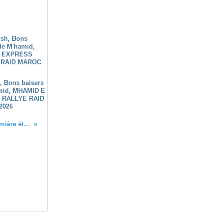
h, Bons baisers
mid, MHAMID E
 RALLYE RAID
2026
Les palmeraies, 200 kms de désert pour la première étape 6è édition du Morocco Sand Express