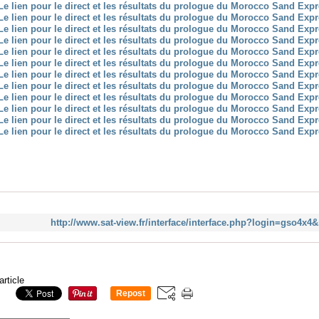
http://www.sat-view.fr/interface/interface.php?login=gso4x
article
Repost
0