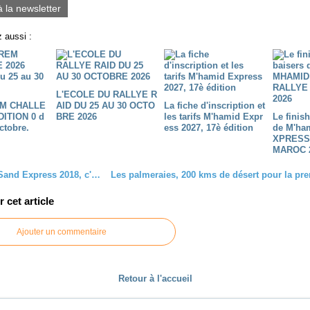
à la newsletter
 aussi :
L'ECOLE DU RALLYE R
M CHALLE
AID DU 25 AU 30 OCTO
La fiche d'inscription et
DITION 0 d
BRE 2026
les tarifs M'hamid Expr
Le finis
ctobre.
ess 2027, 17è édition
de M'ha
XPRESS
MAROC 
Morocco Sand Express 2018, c'est parti pour la 6è édition
cet article
Ajouter un commentaire
Retour à l'accueil