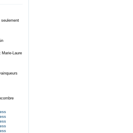
à seulement
in
t Marie-Laure
vainqueurs
encombre