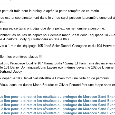
petit air frais pour le prologue après la petite tempête de ce matin
rse est lancée directement dans le vif du sujet puisque la première dune est 
t...
en passé, certains ont déjà joué de la pelle... on ne nommera personne.
donnant les heures de départ pour demain matin, c'est donc l'équipage 106 Ala
 -Charlotte Boilly qui s'élancera en tête à 8h30.
uivis à 1 min de l'équipage 105 José Soler Rachel Cocagnne et du 104 Hervé e
fflent les premières places !!!
odium, l'équipage local le 107 Kamal Sbihi / Samy El Hammami devance les 
ns le 101 Daniel Dominguez/Boris Layere eux mêmes devant le 102 de Etienne
Bertrand Dupuy
 départ le 103 Daniel Sallin/Nathalie Doyen font une belle fin de parcours.
ériaux dans les dunes Marie Bourdot et Olivier Ferrand font une étape sans 