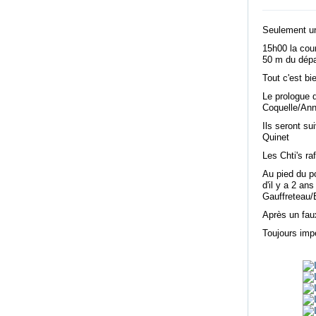
Seulement un 
15h00 la cou
50 m du dépar
Tout c'est bi
Le prologue 
Coquelle/Anne
Ils seront s
Quinet
Les Chti's ra
Au pied du p
d'il y a 2 a
Gauffreteau/
Après un faux
Toujours imp