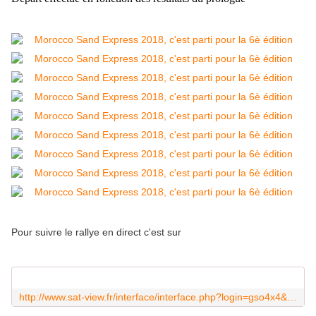
Pour suivre le rallye en direct c'est sur
http://www.sat-view.fr/interface/interface.php?login=gso4x4&map=gh