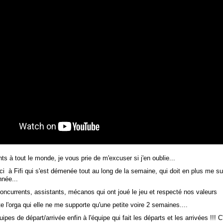
 à tout le monde, je vous prie de m'excuser si j'en oublie...
ci à Fifi qui s'est démenée tout au long de la semaine, qui doit en plus me su
nnée...
oncurrents, assistants, mécanos qui ont joué le jeu et respecté nos valeurs
te l'orga qui elle ne me supporte qu'une petite voire 2 semaines....
pes de départ/arrivée enfin à l'équipe qui fait les départs et les arrivées !!! C'