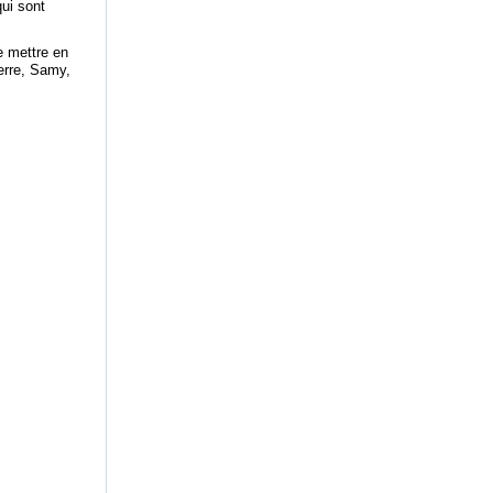
qui sont
e mettre en
erre, Samy,