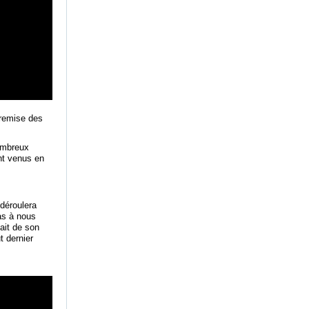
 remise des
nombreux
nt venus en
déroulera
as à nous
fait de son
 dernier