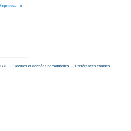
Morocco Sand Express 2018, c'est parti pour la 6è édition
.G.U.
Cookies et données personnelles
Préférences cookies