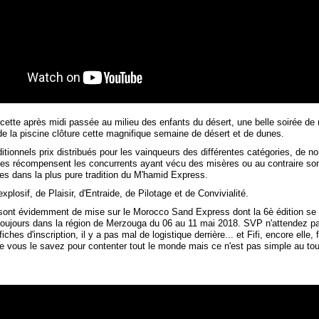
 cette après midi passée au milieu des enfants du désert, une belle soirée de
de la piscine clôture cette magnifique semaine de désert et de dunes.
ditionnels prix distribués pour les vainqueurs des différentes catégories, de 
ées récompensent les concurrents ayant vécu des misères ou au contraire so
es dans la plus pure tradition du M'hamid Express.
plosif, de Plaisir, d'Entraide, de Pilotage et de Convivialité.
sont évidemment de mise sur le Morocco Sand Express dont la 6è édition se 
toujours dans la région de Merzouga du 06 au 11 mai 2018. SVP n'attendez p
ches d'inscription, il y a pas mal de logistique derrière... et Fifi, encore elle, 
vous le savez pour contenter tout le monde mais ce n'est pas simple au tout