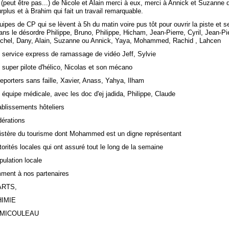
e (peut être pas...) de Nicole et Alain merci à eux, merci à Annick et Suzanne 
plus et à Brahim qui fait un travail remarquable.
ipes de CP qui se lèvent à 5h du matin voire pus tôt pour ouvrir la piste et s
ns le désordre Philippe, Bruno, Philippe, Hicham, Jean-Pierre, Cyril, Jean-Pi
ichel, Dany, Alain, Suzanne ou Annick, Yaya, Mohammed, Rachid , Lahcen
e service express de ramassage de vidéo Jeff, Sylvie
 super pilote d'hélico, Nicolas et son mécano
eporters sans faille, Xavier, Anass, Yahya, Ilham
 équipe médicale, avec les doc d'ej jadida, Philippe, Claude
ablissements hôteliers
dérations
istère du tourisme dont Mohammed est un digne représentant
orités locales qui ont assuré tout le long de la semaine
pulation locale
ment à nos partenaires
ARTS,
HIMIE
 MICOULEAU