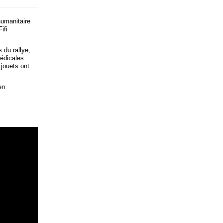
humanitaire
ifi
 du rallye,
médicales
 jouets ont
en