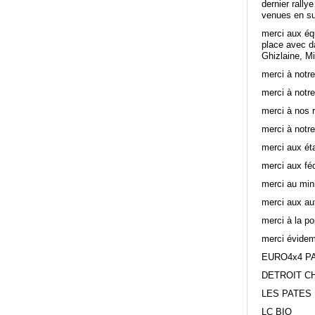
dernier rally
venues en sur
merci aux équ
place avec da
Ghizlaine, M
merci à notr
merci à notre
merci à nos r
merci à notre
merci aux ét
merci aux fé
merci au min
merci aux aut
merci à la po
merci évidem
EURO4x4 P
DETROIT C
LES PATES
LC BIO