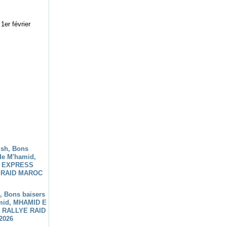
1er février
h, Bons baisers
mid, MHAMID E
 RALLYE RAID
2026