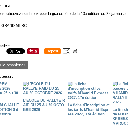
ROUGE
s retrouvez nombreux pour la grande fête de la 10è édition du 27 janvier au 
 GRAND MERCI
article
Repost
0
à la newsletter
 aussi :
L'ECOLE DU RALLYE R
M CHALLE
AID DU 25 AU 30 OCTO
La fiche d'inscription et
DITION 0 d
BRE 2026
les tarifs M'hamid Expr
Le finis
ctobre.
ess 2027, 17è édition
de M'ha
XPRESS
MAROC 