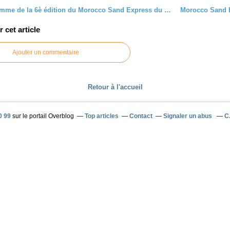
Le programme de la 6è édition du Morocco Sand Express du 06 au 11 mai 2018, et retour sur le M'hamid Express rallye raid desert merzouga
cet article
Ajouter un commentaire
Retour à l'accueil
0 99
sur le portail Overblog
Top articles
Contact
Signaler un abus
C