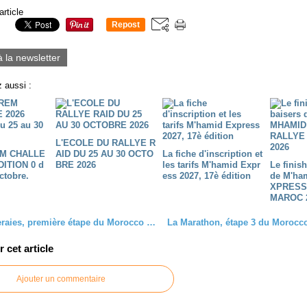
article
Repost
0
à la newsletter
 aussi :
L'ECOLE DU RALLYE R
M CHALLE
AID DU 25 AU 30 OCTO
La fiche d'inscription et
DITION 0 d
BRE 2026
les tarifs M'hamid Expr
Le finis
ctobre.
ess 2027, 17è édition
de M'ha
XPRESS
MAROC 
Les palmeraies, première étape du Morocco Sand Express
cet article
Ajouter un commentaire