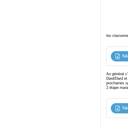
les classeme
Tél
Au général c
Dard/Dard et
prochaines sp
2 étape mara
Tél