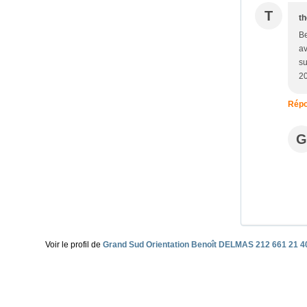
T
t
Be
av
su
20
Répo
G
Voir le profil de
Grand Sud Orientation Benoît DELMAS 212 661 21 4