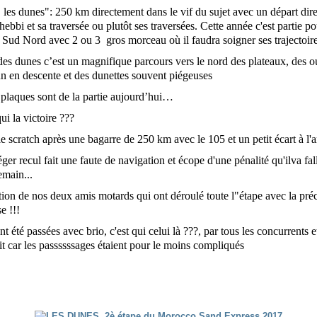
les dunes": 250 km directement dans le vif du sujet avec un départ dir
hebbi et sa traversée ou plutôt ses traversées. Cette année c'est partie 
 Sud Nord avec 2 ou 3 gros morceau où il faudra soigner ses trajectoir
des dunes c’est un magnifique parcours vers le nord des plateaux, des o
n en descente et des dunettes souvent piégeuses
s plaques sont de la partie aujourd’hui…
ui la victoire ???
le scratch après une bagarre de 250 km avec le 105 et un petit écart à l'ar
ger recul fait une faute de navigation et écope d'une pénalité qu'ilva fal
emain...
tion de nos deux amis motards qui ont déroulé toute l"étape avec la pré
se !!!
t été passées avec brio, c'est qui celui là ???, par tous les concurrents e
t car les passssssages étaient pour le moins compliqués