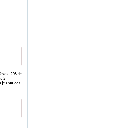
Toyota 203 de
es 2
u jeu sur ces