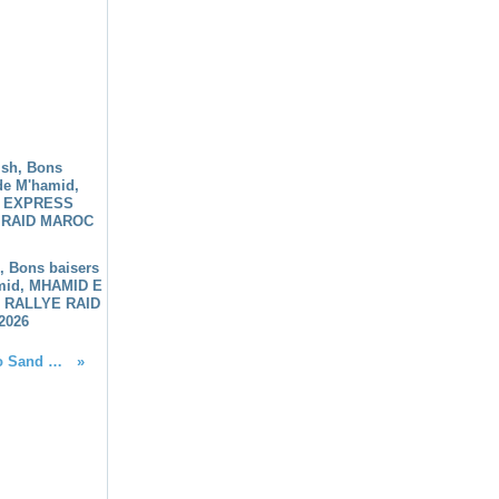
h, Bons baisers
mid, MHAMID E
 RALLYE RAID
2026
La Marathon, étape 3 du Morocco Sand Express 2017