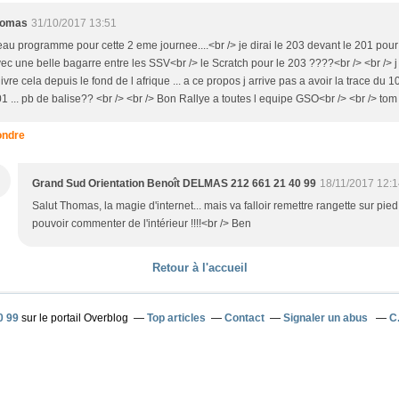
homas
31/10/2017 13:51
au programme pour cette 2 eme journee....<br /> je dirai le 203 devant le 201 pour
ec une belle bagarre entre les SSV<br /> le Scratch pour le 203 ????<br /> <br /> j
ivre cela depuis le fond de l afrique ... a ce propos j arrive pas a avoir la trace du 1
1 ... pb de balise?? <br /> <br /> Bon Rallye a toutes l equipe GSO<br /> <br /> tom
ndre
Grand Sud Orientation Benoît DELMAS 212 661 21 40 99
18/11/2017 12:
Salut Thomas, la magie d'internet... mais va falloir remettre rangette sur pie
pouvoir commenter de l'intérieur !!!!<br /> Ben
Retour à l'accueil
0 99
sur le portail Overblog
Top articles
Contact
Signaler un abus
C