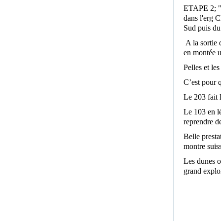
ETAPE 2; " 
dans l'erg C
Sud puis du
A la sortie 
en montée u
Pelles et le
C’est pour q
Le 203 fait 
Le 103 en lé
reprendre d
Belle presta
montre suis
Les dunes on
grand exploi