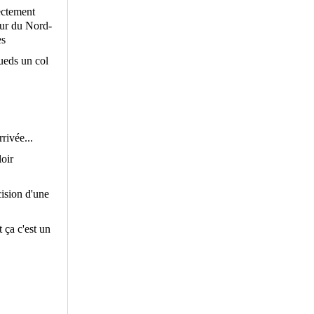
ectement
pour du Nord-
es
ueds un col
rivée...
loir
cision d'une
t ça c'est un