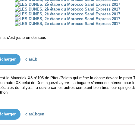
nts c'est juste en dessous
écharger
clas1b
'est le Maverick X3 n°105 de Pitou/Polato qui mène la danse devant le proto 
 un autre X3 celui de Dominguez/Layere. La bagarre s'annonce intense pour l
éciales du rallye.... à suivre car les autres comptent bien tirés leur épingle d
thon
écharger
clas1bgen