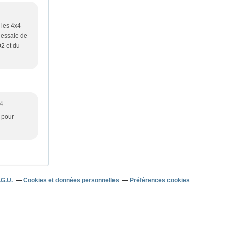
 les 4x4
 essaie de
02 et du
14
d pour
.G.U.
Cookies et données personnelles
Préférences cookies