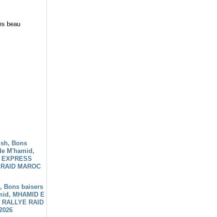
rès beau
h, Bons baisers
mid, MHAMID E
 RALLYE RAID
2026