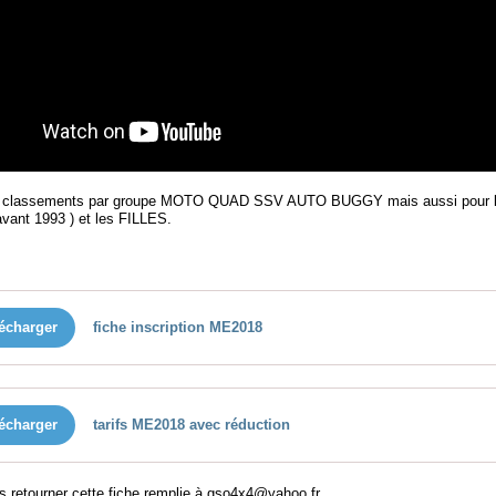
s classements par groupe MOTO QUAD SSV AUTO BUGGY mais aussi pour l
avant 1993 ) et les FILLES.
écharger
fiche inscription ME2018
écharger
tarifs ME2018 avec réduction
s retourner cette fiche remplie à gso4x4@yahoo.fr