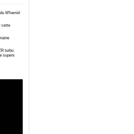
n du M'hamid
r cette
emaine
ZR turbo.
de supers