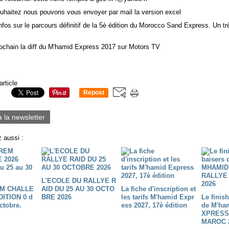
ouhaitez nous pouvons vous envoyer par mail la version excel
nfos sur le parcours définitif de la 5è édition du Morocco Sand Express. Un t
rochain la diff du M'hamid Express 2017 sur Motors TV
article
Repost
0
à la newsletter
 aussi :
L'ECOLE DU RALLYE R
M CHALLE
AID DU 25 AU 30 OCTO
La fiche d'inscription et
DITION 0 d
BRE 2026
les tarifs M'hamid Expr
Le finis
ctobre.
ess 2027, 17è édition
de M'ha
XPRESS
MAROC 