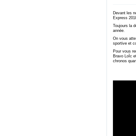
Devant les no
Express 201
Toujours la d
année.
On vous atte
sportive et 
Pour vous re
Bravo LoÏc et
chronos quand