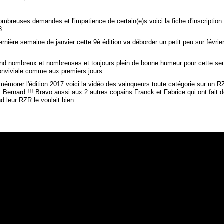
mbreuses demandes et l'impatience de certain(e)s voici la fiche d'inscriptio
8
ernière semaine de janvier cette 9è édition va déborder un petit peu sur févrie
nd nombreux et nombreuses et toujours plein de bonne humeur pour cette s
conviviale comme aux premiers jours
mémorer l'édition 2017 voici la vidéo des vainqueurs toute catégorie sur un R
 Bernard !!! Bravo aussi aux 2 autres copains Franck et Fabrice qui ont fait 
 leur RZR le voulait bien...