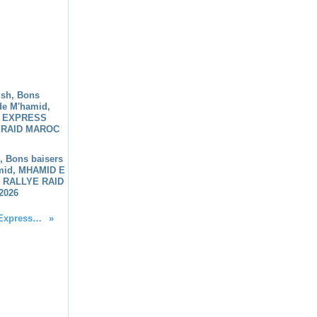
h, Bons baisers
mid, MHAMID E
 RALLYE RAID
2026
Etape 6 du Morocco Sand Express, un finish sableux