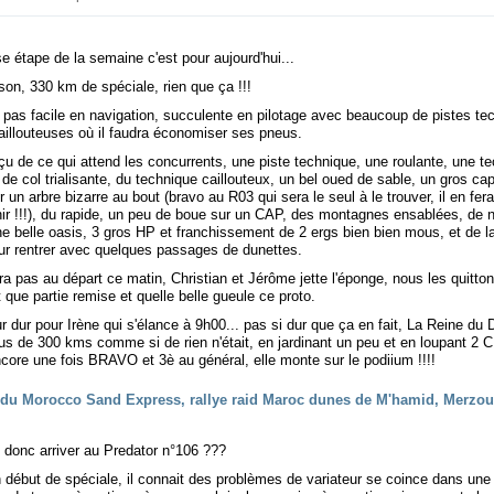
e étape de la semaine c'est pour aujourd'hui...
son, 330 km de spéciale, rien que ça !!!
 pas facile en navigation, succulente en pilotage avec beaucoup de pistes te
aillouteuses où il faudra économiser ses pneus.
çu de ce qui attend les concurrents, une piste technique, une roulante, une t
de col trialisante, du technique caillouteux, un bel oued de sable, un gros ca
r un arbre bizarre au bout (bravo au R03 qui sera le seul à le trouver, il en f
ir !!!), du rapide, un peu de boue sur un CAP, des montagnes ensablées, de
e belle oasis, 3 gros HP et franchissement de 2 ergs bien bien mous, et de la
ur rentrer avec quelques passages de dunettes.
a pas au départ ce matin, Christian et Jérôme jette l'éponge, nous les quitton
 que partie remise et quelle belle gueule ce proto.
r dur pour Irène qui s'élance à 9h00... pas si dur que ça en fait, La Reine du 
lus de 300 kms comme si de rien n'était, en jardinant un peu et en loupant 2 
ncore une fois BRAVO et 3è au général, elle monte sur le podiium !!!!
l donc arriver au Predator n°106 ???
 début de spéciale, il connait des problèmes de variateur se coince dans une