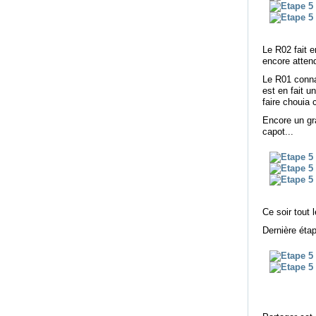
Le R02 fait e
encore attend
Le R01 connai
est en fait u
faire chouia 
Encore un gr
capot...
Ce soir tout 
Dernière étap