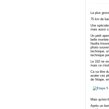
La plus gross
75 km de liai
Une spéciale
mais aussi c
Un petit aper
belle montée 
faudra trouve
photo souven
technique, un
technique po
Le 102 ne ser
mais ce n'est
Ca va être du
avaler ces p
de l'étape, e
Mais qu'est-i
Après un bon