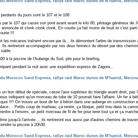
perdants du jours sont le 107 et le 108.
ar le 107 qui casse son pont avant avant le kilo 80, pilotage généreux de J
annoncée et clonk clonk clonk. En courte ça fait moins de bruit et c'est part
ourte !!!
les mécanos traînent encore par là... ils démontent l'arbre de transmission 
. Ils rentreront accompagnés par nos deux fennecs du désert par des chemin
 sable.
00 à la piscine de l'Auberge du Sud, pile pour le briefing.
réparé pendant la nuit avec une expédition express de Zagora....
 un bon début de spéciale, casse l'axe supérieur du triangle avant droit, pas 
s nous indiquent qu'un morceau de tube de 10 pourrait faire l'affaire. Un fer à bé
 quoi !!!! On trouve un bout de fer à béton dans une auberge en construction 
place.... Petits coup de marteau, ça rentre, ça bloque, petit trou dans la carro
erentre à l'envers, un petit morceau de fil de fer pour tenir tout ça et ça marche 
me jusqu'à l'arrivée.... ils rentreront eux aussi par d'autres chemins de trave
tteindre la piscine à 20h30.