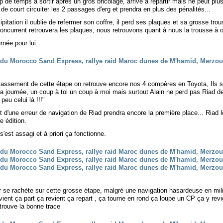
de temps à sortir après un gros bricolage, arrive à repartir mais ne peut plus s
é de court circuiter les 2 passages d'erg et prendra en plus des pénalités...
pitation il oublie de refermer son coffre, il perd ses plaques et sa grosse tro
 concurrent retrouvera les plaques, nous retrouvons quant à nous la trousse à ou
née pour lui.
lassement de cette étape on retrouve encore nos 4 compères en Toyota, Ils se
la journée, un coup à toi un coup à moi mais surtout Alain ne perd pas Riad de 
peu celui là !!!"
nt d'une erreur de navigation de Riad prendra encore la première place... Riad 
e édition.
s'est assagi et à priori ça fonctionne.
or se rachète sur cette grosse étape, malgré une navigation hasardeuse en mil
vient ça part ça revient ça repart , ça tourne en rond ça loupe un CP ça y revien
etrouve la bonne trace