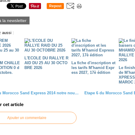
article
Repost
0
à la newsletter
 aussi :
L'ECOLE DU RALLYE R
M CHALLE
AID DU 25 AU 30 OCTO
La fiche d'inscription et
DITION 0 d
BRE 2026
les tarifs M'hamid Expr
Le finis
ctobre.
ess 2027, 17è édition
de M'ha
XPRESS
MAROC 
Etape 4 du Morocco Sand Express 2014 notre nouveau rallye raid au maroc
cet article
Ajouter un commentaire