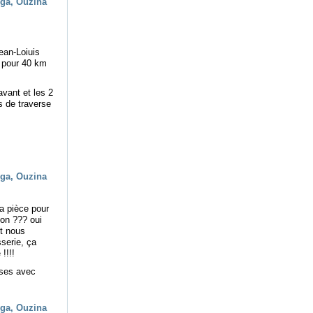
ean-Loiuis
i pour 40 km
avant et les 2
s de traverse
la pièce pour
ton ??? oui
et nous
sserie, ça
!!!!
rses avec