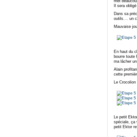
met beaucoup 
Il sera oblig
Dans sa préci
outils.... un
Mauvaise jour
En haut du c
bourre toute 
ma lâcher un 
Alain profita
cette premièr
Le Crocolion 
Le petit Ekt
spéciale, ça 
petit Ektor r