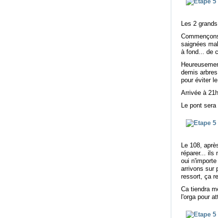
Les 2 grands 
Commençons p
saignées mal 
à fond... de c
Heureusement 
demis arbres
pour éviter le
Arrivée à 21h
Le pont sera 
Le 108, après
réparer... il
oui n'importe
arrivons sur 
ressort, ça r
Ca tiendra mê
l'orga pour a