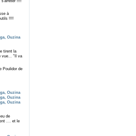
'arrêter !!!!
usse à
tils !!!!
 tirent la
vue... "Il va
le Poulidor de
ieu de
t .... et le