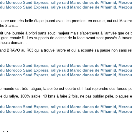
ncore une très belle étape jouant avec les premiers en course, oui oui Maxime 
re 2 ans...
t une journée à priori sans souci majeur mais s'apercevra à l'arrivée que ce b
n gros ennuie !!! Les supports de caisse de la face avant sont passés à travers.
chouia demain...
and BRAVO au R03 qui a trouvé l'arbre et qui a écourté sa pause non sans reb
le monde est très fatigué, la soirée est courte et il faut reprendre des forces 
e du rallye, 100% sable, 40 kms à faire 2 fois, ne pas oublier pelle, plaques e