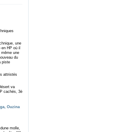
chniques
echnique, une
p en HP où il
era même une
 nouveau du
 piste
s attristés
Désert va
CP cachés, 3è
 dune molle,