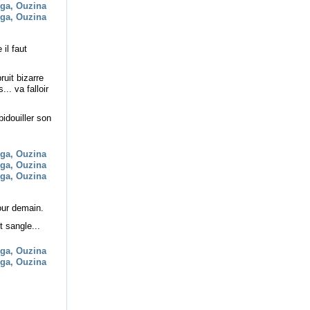
il faut
ruit bizarre
.. va falloir
idouiller son
pour demain.
t sangle...