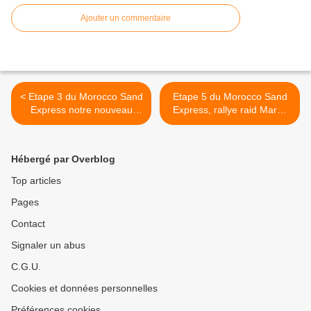
Ajouter un commentaire
< Etape 3 du Morocco Sand
Etape 5 du Morocco Sand
Express notre nouveau
Express, rallye raid Maroc
rallye raid du maroc
dunes de M'hamid,
Merzouga, Ouzina >
Hébergé par Overblog
Top articles
Pages
Contact
Signaler un abus
C.G.U.
Cookies et données personnelles
Préférences cookies