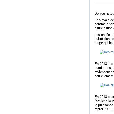
Bonjour à to
J'en avais dé
comme d'habit
participatio
Les années p
quitté d'une 
range qui hab
En 2013, les 
quad, sans ja
reviennent ce
actuellement 
En 2013 encor
l'artillerie 
la puissance 
raptor 700 !!!