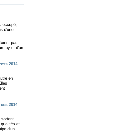
ès occupé,
ns d'une
taient pas
un toy et d'un
autre en
Elles
ent
 sortent
 qualités et
uipe d'un