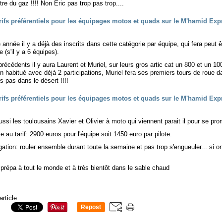
ttre du gaz !!!! Non Eric pas trop pas trop....
 année il y a déjà des inscrits dans cette catégorie par équipe, qui fera peut êt
 (s'il y a 6 équipes).
récédents il y aura Laurent et Muriel, sur leurs gros artic cat un 800 et un 10
n habitué avec déjà 2 participations, Muriel fera ses premiers tours de roue d
s pas dans le désert !!!!
aussi les toulousains Xavier et Olivier à moto qui viennent parait il pour se pro
e au tarif: 2900 euros pour l'équipe soit 1450 euro par pilote.
gation: rouler ensemble durant toute la semaine et pas trop s'engueuler... si o
prépa à tout le monde et à très bientôt dans le sable chaud
article
Repost
0