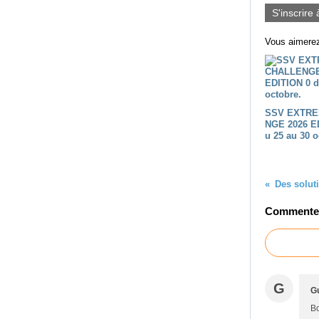
S'inscrire 
Vous aimerez
SSV EXTRE
NGE 2026 E
u 25 au 30 o
Commenter 
G
Gu
Bo