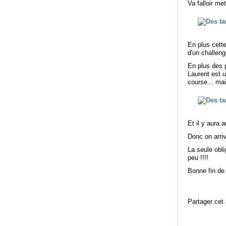
Va falloir me
En plus cette
d'un challenge
En plus des p
Laurent est u
course... mai
Et il y aura 
Donc on arriv
La seule obli
peu !!!!
Bonne fin de 
Partager cet 