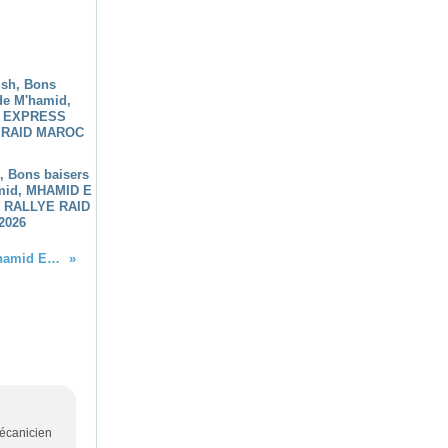
h, Bons baisers
mid, MHAMID E
 RALLYE RAID
2026
Licence 2014 FFSA, pour le M'hamid Express votre rallye raid au Maroc
mécanicien