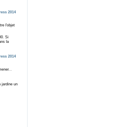
re l'objet
00. Si
ans la
mener...
n jardine un