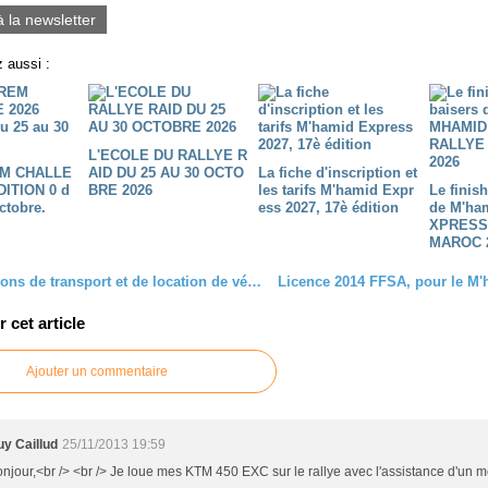
à la newsletter
 aussi :
L'ECOLE DU RALLYE R
M CHALLE
AID DU 25 AU 30 OCTO
La fiche d'inscription et
DITION 0 d
BRE 2026
les tarifs M'hamid Expr
Le finis
ctobre.
ess 2027, 17è édition
de M'ha
XPRESS
MAROC 
Des solutions de transport et de location de véhicules pour le M'Hamid Express 2014
cet article
Ajouter un commentaire
y Caillud
25/11/2013 19:59
njour,<br /> <br /> Je loue mes KTM 450 EXC sur le rallye avec l'assistance d'un 