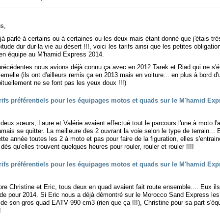
us,
jà parlé à certains ou à certaines ou les deux mais étant donné que j'étais tr
ude dur dur la vie au désert !!!, voici les tarifs ainsi que les petites obligatio
n en équipe au M'hamid Express 2014.
récédentes nous avions déjà connu ça avec en 2012 Tarek et Riad qui ne s'é
semelle (ils ont d'ailleurs remis ça en 2013 mais en voiture... en plus à bord d'
ituellement ne se font pas les yeux doux !!!)
deux sœurs, Laure et Valérie avaient effectué tout le parcours l'une à moto l'
mais se quitter. La meilleure des 2 ouvrant la voie selon le type de terrain... 
tte année toutes les 2 à moto et pas pour faire de la figuration, elles s'entrain
dés qu'elles trouvent quelques heures pour rouler, rouler et rouler !!!!
e Christine et Eric, tous deux en quad avaient fait route ensemble.... Eux ils
lourde pour 2014. Si Eric nous a déjà démontré sur le Morocco Sand Express les
de son gros quad EATV 990 cm3 (rien que ça !!!), Christine pour sa part s'éq
!