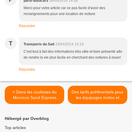
paris-autocars
08/05/2014 14:08
Merci pour votre article car ce pas facile d'avoir des
renseignements pour une location de voiture.
Répondre
T
Transports du Sud
24/04/2014 15:19
C'est tout à fait des informations très utile et bien présenté afin
de rendre la vie plus facile en cherchant des voitures à louer!
Répondre
< Dans les coulisses du
Des tarifs préférentiels pour
Morocco Sand Express
les équipages motos et
notre raid au Maroc
quads sur le M'hamid
Express 2014 >
Hébergé par Overblog
Top articles