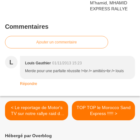
Commentaires
Ajouter un commentaire
L
Louis Gauthier
01/11/2013 15:23
Merde pour une parfaite réussite !<br /> amitiés<br /> louis
Répondre
< Le reportage de Motor's
TOP TOP le Morocco Sand
TV sur notre rallye raid du
Express !!!!! >
Maroc, 4x4 moto quad ssv
buggy Zagora M'hamid
Chegaga
Hébergé par Overblog