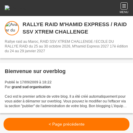
MENU
RALLYE RAID M'HAMID EXPRESS / RAID
SSV XTREM CHALLENGE
Rallye raid au Maroc, RAID SSV XTREM CHALLENGE / ECOLE DU
RALLYE RAID du 25 au 30 octobre 2026, M'hamid Express 2027 17è édition
du 24 au 29 janvier 2027
Bienvenue sur overblog
Publié le 17/09/2009 à 18:22
Par
grand sud organisation
Ceci est le premier article de votre blog. Il a été créé automatiquement pour
vous aider à démarrer sur overblog. Vous pouvez le modifier ou l'effacer via
la section "publier" de l'administration de votre blog. Bon blogging L'équipe
d'overblog PS : pour...
< Page précédente