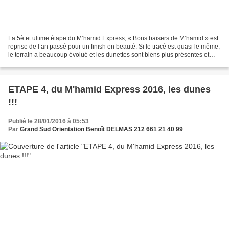
La 5è et ultime étape du M’hamid Express, « Bons baisers de M’hamid » est
reprise de l’an passé pour un finish en beauté. Si le tracé est quasi le même,
le terrain a beaucoup évolué et les dunettes sont biens plus présentes et
bien plus grandes !!! 30...
ETAPE 4, du M'hamid Express 2016, les dunes
!!!
Publié le 28/01/2016 à 05:53
Par
Grand Sud Orientation Benoît DELMAS 212 661 21 40 99