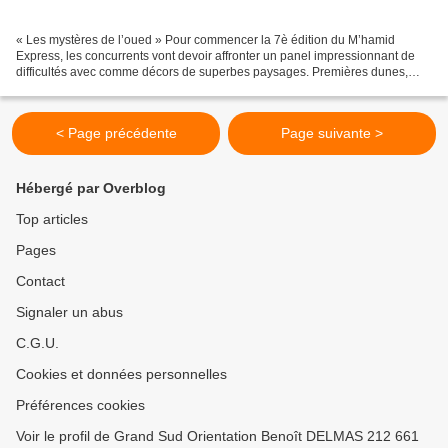
« Les mystères de l’oued » Pour commencer la 7è édition du M’hamid
Express, les concurrents vont devoir affronter un panel impressionnant de
difficultés avec comme décors de superbes paysages. Premières dunes,
premiers oueds, du sable mou, du hors piste,...
< Page précédente
Page suivante >
Hébergé par Overblog
Top articles
Pages
Contact
Signaler un abus
C.G.U.
Cookies et données personnelles
Préférences cookies
Voir le profil de Grand Sud Orientation Benoît DELMAS 212 661