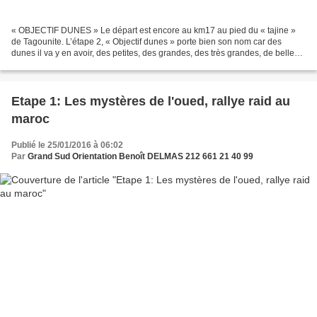
« OBJECTIF DUNES » Le départ est encore au km17 au pied du « tajine »
de Tagounite. L’étape 2, « Objectif dunes » porte bien son nom car des
dunes il va y en avoir, des petites, des grandes, des très grandes, de belles
montées et de fantastiques descentes...
Etape 1: Les mystères de l'oued, rallye raid au
maroc
Publié le 25/01/2016 à 06:02
Par
Grand Sud Orientation Benoît DELMAS 212 661 21 40 99