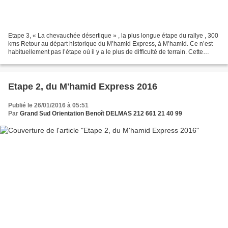
Etape 3, « La chevauchée désertique » , la plus longue étape du rallye , 300
kms Retour au départ historique du M’hamid Express, à M’hamid. Ce n’est
habituellement pas l’étape où il y a le plus de difficulté de terrain. Cette
année il va falloir gérer,...
Etape 2, du M'hamid Express 2016
Publié le 26/01/2016 à 05:51
Par
Grand Sud Orientation Benoît DELMAS 212 661 21 40 99