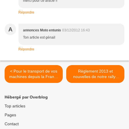
merci pour ce article !!
Répondre
A
annonces Moto entunis
03/12/2012 16:43
Ton article est génail
Répondre
< Pour le transport de vos
Règlement 2013 et
machines depuis la France
nouvelles de notre rallye
vers M'Hamid pour notre
raid 4x4 buggy ssv quad
rallye raid en janvier
moto à M'Hamid Maroc >
Hébergé par Overblog
Top articles
Pages
Contact