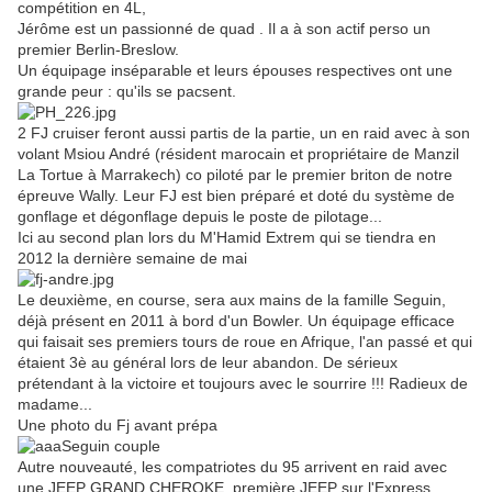
compétition en 4L,
Jérôme est un passionné de quad . Il a à son actif perso un
premier Berlin-Breslow.
Un équipage inséparable et leurs épouses respectives ont une
grande peur : qu'ils se pacsent.
2 FJ cruiser feront aussi partis de la partie, un en raid avec à son
volant Msiou André (résident marocain et propriétaire de Manzil
La Tortue à Marrakech) co piloté par le premier briton de notre
épreuve Wally. Leur FJ est bien préparé et doté du système de
gonflage et dégonflage depuis le poste de pilotage...
Ici au second plan lors du M'Hamid Extrem qui se tiendra en
2012 la dernière semaine de mai
Le deuxième, en course, sera aux mains de la famille Seguin,
déjà présent en 2011 à bord d'un Bowler. Un équipage efficace
qui faisait ses premiers tours de roue en Afrique, l'an passé et qui
étaient 3è au général lors de leur abandon. De sérieux
prétendant à la victoire et toujours avec le sourrire !!! Radieux de
madame...
Une photo du Fj avant prépa
Autre nouveauté, les compatriotes du 95 arrivent en raid avec
une JEEP GRAND CHEROKE, première JEEP sur l'Express