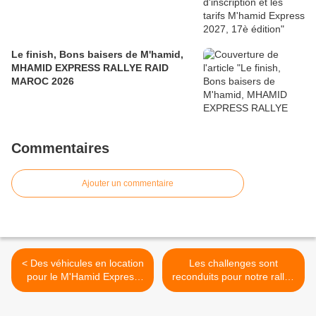
Le finish, Bons baisers de M'hamid,
MHAMID EXPRESS RALLYE RAID
MAROC 2026
Commentaires
Ajouter un commentaire
< Des véhicules en location
Les challenges sont
pour le M'Hamid Express
reconduits pour notre rallye
2012
raid 4x4 moto et quad au
Maroc >