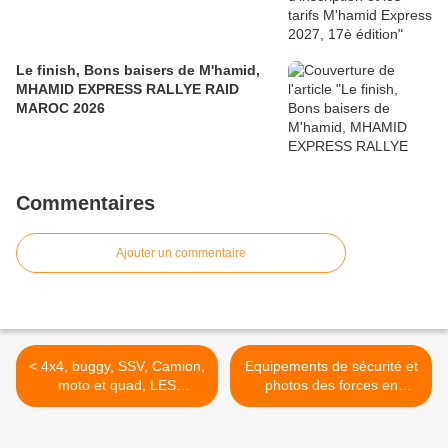
Le finish, Bons baisers de M'hamid,
MHAMID EXPRESS RALLYE RAID
MAROC 2026
Commentaires
Ajouter un commentaire
< 4x4, buggy, SSV, Camion,
Equipements de sécurité et
moto et quad, LES
photos des forces en
PRERECOS du M'HAMID
présence sur le rallye
EXPRESS sont achevées
M'Hamid Express Maroc
région Zagora >