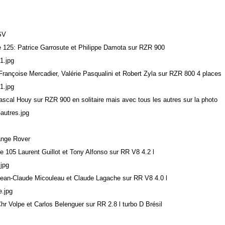
SV
le 125: Patrice Garrosute et Philippe Damota sur RZR 900
 Françoise Mercadier, Valérie Pasqualini et Robert Zyla sur RZR 800 4 places
Pascal Houy sur RZR 900 en solitaire mais avec tous les autres sur la photo
ange Rover
le 105 Laurent Guillot et Tony Alfonso sur RR V8 4.2 l
 Jean-Claude Micouleau et Claude Lagache sur RR V8 4.0 l
Chr Volpe et Carlos Belenguer sur RR 2.8 l turbo D Brésil