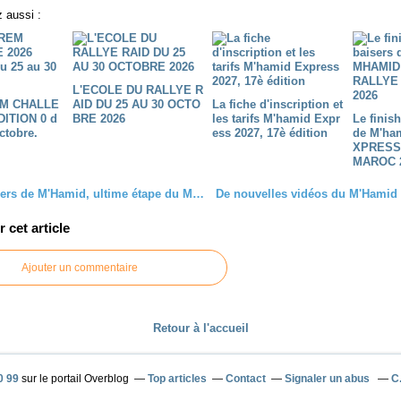
 aussi :
L'ECOLE DU RALLYE R
M CHALLE
AID DU 25 AU 30 OCTO
La fiche d'inscription et
DITION 0 d
BRE 2026
les tarifs M'hamid Expr
Le finis
ctobre.
ess 2027, 17è édition
de M'ha
XPRESS
MAROC 
Bons baisers de M'Hamid, ultime étape du M'Hamid Express notre rallye raid 4x4, SSV, buggy, moto et quad au Maroc
cet article
Ajouter un commentaire
Retour à l'accueil
0 99
sur le portail Overblog
Top articles
Contact
Signaler un abus
C