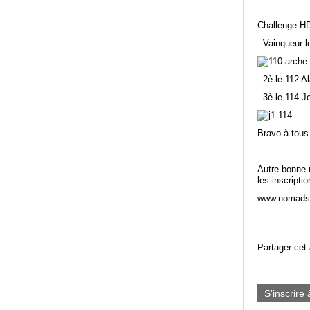
Challenge H
- Vainqueur 
- 2è le 112 A
- 3è le 114 
Bravo à tous
Autre bonne 
les inscript
www.nomadse
Partager cet 
S'inscrire 