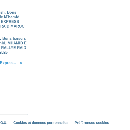
h, Bons baisers
mid, MHAMID E
 RALLYE RAID
2026
De nouvelles vidéos du M'Hamid Express 2012 notre rallye raid SSV 4x4 camion buggye quad moto au Maroc
.G.U.
Cookies et données personnelles
Préférences cookies