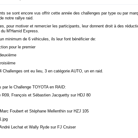
nts se sont encore vus offrir cette année des challenges par type ou par marq
de notre rallye raid.
s, pour motiver et remercier les participants, leur donnent droit à des réduct
13 du M'Hamid Express.
un minimum de 6 véhicules, ils leur font bénéficier de:
tion pour le premier
 deuxième
troisième
4 Challenges ont eu lieu, 3 en catégorie AUTO, un en raid.
par le Challenge TOYOTA en RAID:
le R09, François et Sébastien Jacquetty sur HDJ 80
: Marc Foubert et Stéphane Mellenthin sur HZJ 105
: André Lechat et Wally Ryde sur FJ Cruiser