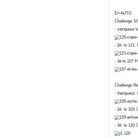
En AUTO
Challenge S
- vainqueur 
- 2è: le 121:
- 3è le 107 
Challenge R
- Vainqueur: 
- 2è: le 103
- 3è: le 120 