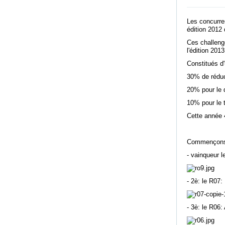
Les concurre
édition 2012 
Ces challenge
l'édition 20
Constitués d'
30% de réduc
20% pour le
10% pour le 
Cette année 
Commençons 
- vainqueur 
- 2è: le R07
- 3è: le R06