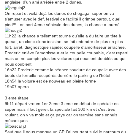
anglaise d'un ami arrêtée entre 2 dunes.
On repart et voilà déjà les dunes de chegaga, super on va
s'amuser avec le def, festival de facilité il grimpe partout, quel
pied!!! on sort 4eme véhicule des dunes, la chance a tourné.
11h22 la chance a tellement tourné qu'elle a du faire un tête à
queue, un clonc-clonc insistant se fait entendre de plus en plus
fort, arrêt, diagnostique rapide: coupelle d'amortisseur arrachée,
Frederic enlève l'amortisseur et la coupelle coupable, c'est reparti
mais on ne compte plus les voitures qui nous ont doublés ou qui
nous doublent.
16h22 Frederic entame la séance soudure de coupelle avec des
bouts de ferraille récupérés derrière le parking de l'hôtel
18h54 la voiture est de nouveau en pleine forme
19h07 apero
3 eme étape
9h11 départ vroum 1er 2eme 3 eme ce début de spéciale est
super mais il faut gérer. la spéciale fait 300 km et c'est très
roulant. on y va molo et ça paye car on termine sans ennuis
mécaniques.
Sauf que il nous manque un CP, j'ai pourtant suivi le parcours du