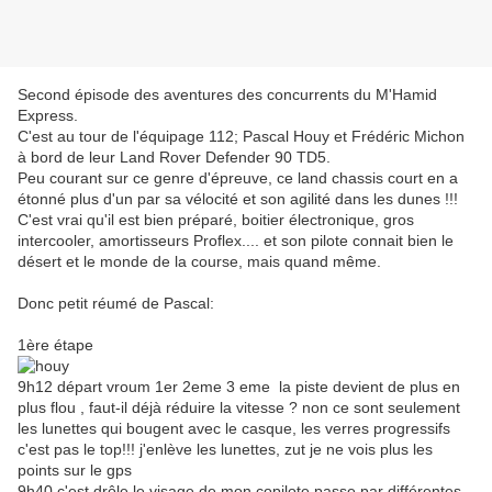
Second épisode des aventures des concurrents du M'Hamid
Express.
C'est au tour de l'équipage 112; Pascal Houy et Frédéric Michon
à bord de leur Land Rover Defender 90 TD5.
Peu courant sur ce genre d'épreuve, ce land chassis court en a
étonné plus d'un par sa vélocité et son agilité dans les dunes !!!
C'est vrai qu'il est bien préparé, boitier électronique, gros
intercooler, amortisseurs Proflex.... et son pilote connait bien le
désert et le monde de la course, mais quand même.
Donc petit réumé de Pascal:
1ère étape
9h12 départ vroum 1er 2eme 3 eme la piste devient de plus en
plus flou , faut-il déjà réduire la vitesse ? non ce sont seulement
les lunettes qui bougent avec le casque, les verres progressifs
c'est pas le top!!! j'enlève les lunettes, zut je ne vois plus les
points sur le gps
9h40 c'est drôle le visage de mon copilote passe par différentes