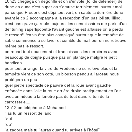
10h23 chegaga on dégonfle et on s'envole (foi de defender) de
dune en dune c'est super on s'amuse terriblement, surtout moi
parce que Frederic est déjà tout vert, on saute la dernière dune
avant le cp 2 accompagné à la réception d'un pas joli stuiiiiiing,
c'est pas grave ça roule toujours. les commissaires me parle d'un
def tuning saperlipopette l'avant gauche est affaissé on a perdu
le ressort!!!!ça va être plus compliqué surtout que la tempête de
sable commence à se lever et comble de malheur on ne retrouve
même pas le ressort.
on repart tout doucement et franchissons les dernières avec
beaucoup de doigté puisque pas un plantage malgré le petit
handicap.
pour tout arranger la vitre de Frederic ne se relève plus et la
tempête vient de son coté, un blouson pendu à l'arceau nous
protégera un peu.
quel piètre spectacle ce pauvre def la roue avant gauche
enfoncée dans l'aile la roue arrière droite pratiquement en l'air
avec un rideau à la fenêtre pas du tout dans le ton de la
carrosserie......
13h12 on téléphone à Mohamed
" as tu un ressort de land "
"oui"
"ou"
"à zagora mais tu l'auras quand tu arrives à l'hôtel"