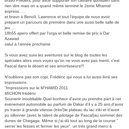
bravo Frederic pour avoir supporter ton calvaire quotidien sans
rien dire mais on a quand même terminé le 2eme Mhamid
express......
et bravo à Benoît, Lawrence et tout l'équipe de nous avoir
préparé un parcours de première dans une aussi belle salle de
jeu.....
18h55 apero offert par l'orga et belle remise de prix à Dar
Azawad
salut à l'année prochaine
Si vous avez suivi les aventures sur le blog de toutes les
spéciales alors vous voyez qu'on ne vous avez pas menti, c'est
Pascal dans le désert et ses amortisseurs!!!
N'oublions pas son copi, Frédéric qui nous a lui aussi livré ses
impressions:
"Impressions sur le M'HAMID 2011
MICHON frédéric
Sounenir inoubliable.Quel bonheur d'avoir pu prendre part à cet
évènement automobile au parfum de Dakar d'il y a 25 ans,d'avoir
pu tracer à grande vitesse (très!)le plateau du lac iriki et d'avoir
pu sillonner (avec le talent de pilotage de Pascal)au sommet des
dunes de Chegaga. Même si j'ai dû tout au long de la course "
serrer les fesses et fermer les yeux", un très grand merci à