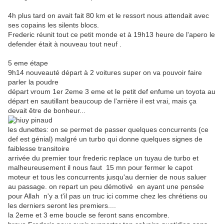
4h plus tard on avait fait 80 km et le ressort nous attendait avec
ses copains les silents blocs.
Frederic réunit tout ce petit monde et à 19h13 heure de l'apero le
defender était à nouveau tout neuf .
5 eme étape
9h14 nouveauté départ à 2 voitures super on va pouvoir faire
parler la poudre
départ vroum 1er 2eme 3 eme et le petit def enfume un toyota au
départ en sautillant beaucoup de l'arrière il est vrai, mais ça
devait être de bonheur...
les dunettes: on se permet de passer quelques concurrents (ce
def est génial) malgré un turbo qui donne quelques signes de
faiblesse transitoire
arrivée du premier tour frederic replace un tuyau de turbo et
malheureusement il nous faut 15 mn pour fermer le capot
moteur et tous les concurrents jusqu'au dernier de nous saluer
au passage. on repart un peu démotivé en ayant une pensée
pour Allah n'y a t'il pas un truc ici comme chez les chrétiens ou
les derniers seront les premiers....
la 2eme et 3 eme boucle se feront sans encombre.