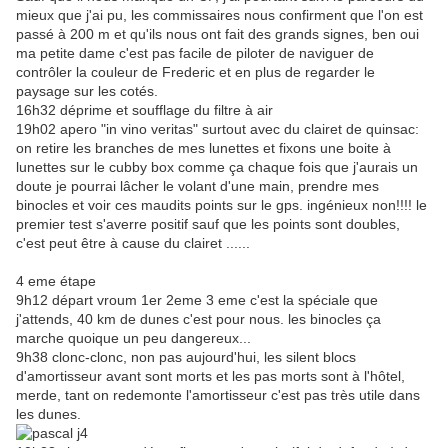
mieux que j'ai pu, les commissaires nous confirment que l'on est
passé à 200 m et qu'ils nous ont fait des grands signes, ben oui
ma petite dame c'est pas facile de piloter de naviguer de
contrôler la couleur de Frederic et en plus de regarder le
paysage sur les cotés.
16h32 déprime et soufflage du filtre à air
19h02 apero "in vino veritas" surtout avec du clairet de quinsac:
on retire les branches de mes lunettes et fixons une boite à
lunettes sur le cubby box comme ça chaque fois que j'aurais un
doute je pourrai lâcher le volant d'une main, prendre mes
binocles et voir ces maudits points sur le gps. ingénieux non!!!! le
premier test s'averre positif sauf que les points sont doubles,
c'est peut être à cause du clairet ......
4 eme étape
9h12 départ vroum 1er 2eme 3 eme c'est la spéciale que
j'attends, 40 km de dunes c'est pour nous. les binocles ça
marche quoique un peu dangereux...
9h38 clonc-clonc, non pas aujourd'hui, les silent blocs
d'amortisseur avant sont morts et les pas morts sont à l'hôtel,
merde, tant on redemonte l'amortisseur c'est pas très utile dans
les dunes.