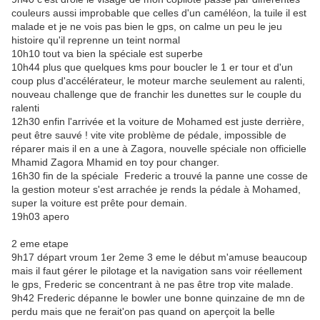
couleurs aussi improbable que celles d'un caméléon, la tuile il est
malade et je ne vois pas bien le gps, on calme un peu le jeu
histoire qu'il reprenne un teint normal
10h10 tout va bien la spéciale est superbe
10h44 plus que quelques kms pour boucler le 1 er tour et d'un
coup plus d'accélérateur, le moteur marche seulement au ralenti,
nouveau challenge que de franchir les dunettes sur le couple du
ralenti
12h30 enfin l'arrivée et la voiture de Mohamed est juste derrière,
peut être sauvé ! vite vite problème de pédale, impossible de
réparer mais il en a une à Zagora, nouvelle spéciale non officielle
Mhamid Zagora Mhamid en toy pour changer.
16h30 fin de la spéciale Frederic a trouvé la panne une cosse de
la gestion moteur s'est arrachée je rends la pédale à Mohamed,
super la voiture est prête pour demain.
19h03 apero
2 eme etape
9h17 départ vroum 1er 2eme 3 eme le début m'amuse beaucoup
mais il faut gérer le pilotage et la navigation sans voir réellement
le gps, Frederic se concentrant à ne pas être trop vite malade.
9h42 Frederic dépanne le bowler une bonne quinzaine de mn de
perdu mais que ne ferait'on pas quand on aperçoit la belle