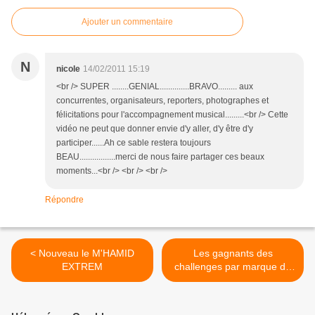
Ajouter un commentaire
N
nicole
14/02/2011 15:19
<br /> SUPER ........GENIAL..............BRAVO......... aux
concurrentes, organisateurs, reporters, photographes et
félicitations pour l'accompagnement musical.........<br /> Cette
vidéo ne peut que donner envie d'y aller, d'y être d'y
participer......Ah ce sable restera toujours
BEAU.................merci de nous faire partager ces beaux
moments...<br /> <br /> <br />
Répondre
< Nouveau le M'HAMID
Les gagnants des
EXTREM
challenges par marque du
rallye raid 4x4 M'Hamid
Express 2011 >