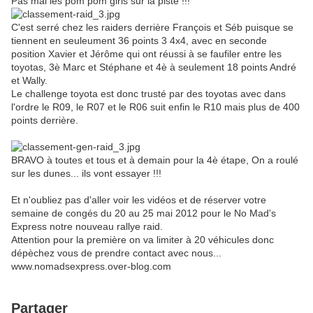
Pas mal les pom pom girls sur la piste !!!
C'est serré chez les raiders derrière François et Séb puisque se
tiennent en seuleument 36 points 3 4x4, avec en seconde
position Xavier et Jérôme qui ont réussi à se faufiler entre les
toyotas, 3è Marc et Stéphane et 4è à seulement 18 points André
et Wally.
Le challenge toyota est donc trusté par des toyotas avec dans
l'ordre le R09, le R07 et le R06 suit enfin le R10 mais plus de 400
points derrière.
BRAVO à toutes et tous et à demain pour la 4è étape, On a roulé
sur les dunes... ils vont essayer !!!
Et n'oubliez pas d'aller voir les vidéos et de réserver votre
semaine de congés du 20 au 25 mai 2012 pour le No Mad's
Express notre nouveau rallye raid.
Attention pour la première on va limiter à 20 véhicules donc
dépèchez vous de prendre contact avec nous...
www.nomadsexpress.over-blog.com
Partager