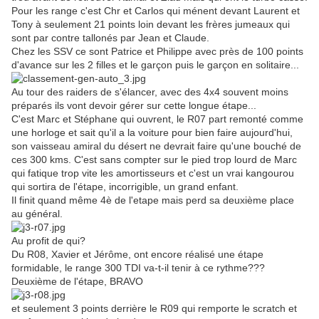
Pour les range c'est Chr et Carlos qui ménent devant Laurent et
Tony à seulement 21 points loin devant les frères jumeaux qui
sont par contre tallonés par Jean et Claude.
Chez les SSV ce sont Patrice et Philippe avec près de 100 points
d'avance sur les 2 filles et le garçon puis le garçon en solitaire...
Au tour des raiders de s'élancer, avec des 4x4 souvent moins
préparés ils vont devoir gérer sur cette longue étape...
C'est Marc et Stéphane qui ouvrent, le R07 part remonté comme
une horloge et sait qu'il a la voiture pour bien faire aujourd'hui,
son vaisseau amiral du désert ne devrait faire qu'une bouché de
ces 300 kms. C'est sans compter sur le pied trop lourd de Marc
qui fatique trop vite les amortisseurs et c'est un vrai kangourou
qui sortira de l'étape, incorrigible, un grand enfant.
Il finit quand même 4è de l'etape mais perd sa deuxième place
au général.
Au profit de qui?
Du R08, Xavier et Jérôme, ont encore réalisé une étape
formidable, le range 300 TDI va-t-il tenir à ce rythme???
Deuxième de l'étape, BRAVO
et seulement 3 points derrière le R09 qui remporte le scratch et