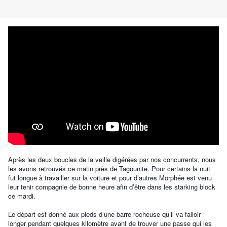
Après les deux boucles de la veille digérées par nos concurrents, nous
les avons retrouvés ce matin près de Tagounite. Pour certains la nuit
fut longue à travailler sur la voiture et pour d’autres Morphée est venu
leur tenir compagnie de bonne heure afin d’être dans les starking block
ce mardi.
Le départ est donné aux pieds d’une barre rocheuse qu’il va falloir
longer pendant quelques kilomètre avant de trouver une passe qui les