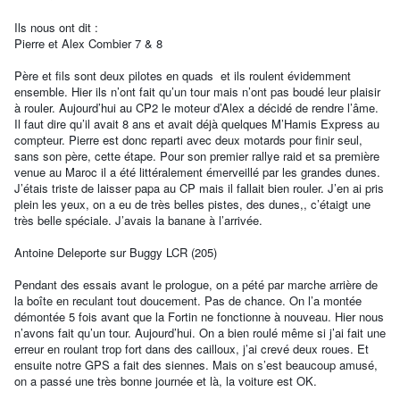
Ils nous ont dit :
Pierre et Alex Combier 7 & 8
Père et fils sont deux pilotes en quads et ils roulent évidemment
ensemble. Hier ils n’ont fait qu’un tour mais n’ont pas boudé leur plaisir
à rouler. Aujourd’hui au CP2 le moteur d’Alex a décidé de rendre l’âme.
Il faut dire qu’il avait 8 ans et avait déjà quelques M’Hamis Express au
compteur. Pierre est donc reparti avec deux motards pour finir seul,
sans son père, cette étape. Pour son premier rallye raid et sa première
venue au Maroc il a été littéralement émerveillé par les grandes dunes.
J’étais triste de laisser papa au CP mais il fallait bien rouler. J’en ai pris
plein les yeux, on a eu de très belles pistes, des dunes,, c’étaigt une
très belle spéciale. J’avais la banane à l’arrivée.
Antoine Deleporte sur Buggy LCR (205)
Pendant des essais avant le prologue, on a pété par marche arrière de
la boîte en reculant tout doucement. Pas de chance. On l’a montée
démontée 5 fois avant que la Fortin ne fonctionne à nouveau. Hier nous
n’avons fait qu’un tour. Aujourd’hui. On a bien roulé même si j’ai fait une
erreur en roulant trop fort dans des cailloux, j’ai crevé deux roues. Et
ensuite notre GPS a fait des siennes. Mais on s’est beaucoup amusé,
on a passé une très bonne journée et là, la voiture est OK.