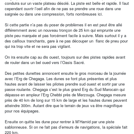
conduira sur un vaste plateau désolé. La piste est belle et rapide. Il faut
cependant ouvrir l’oeil afin de ne pas se prendre une roue dans une
saignée ou dans une compression, forts nombreuses ici.
Si cette partie n’a pas du poser de problèmes il en est peut être allé
différemment avec un nouveau tronçon de 25 km qui emprunte une
piste peu marquée et pas forcément facile à suivre. Mais surtout il y a
des cailloux tranchants, gare à ne pas découper un flanc de pneu pour
qui ira trop vite et ne sera pas vigilant.
On ira ensuite cap au dis ouest, toujours sur des pistes rapides avant
de rouler dans un bel oued vers l’Oasis Sacré.
Des petites dunettes annoncent ensuite le gros morceau de la journée
avec l’Erg de Chegaga. Les dunes se font plus présentes et plus
hautes avant de laisser les pilotes prendre sud ouest et sortir par une
passe roulante. Chegaga c’est le plus grand Erg du Sud Marocain qui
dépasse en ampleur l’Erg Chebbi près de Merzouga. Chegaga mesure
près de 40 km de long sur 15 km de large et les hautes dunes peuvent
atteindre 300m. Autant dire que le terrain de jeux va être magnifique
pour nos équipages.
Ensuite on quitte les dune pour rentrer à M’Hamid par une piste
sablonneuse. Si on ne fait pas d’erreurs de navigations, la spéciale fait
220 km.