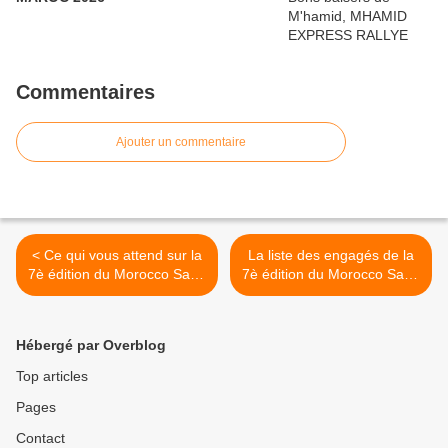
Commentaires
Ajouter un commentaire
< Ce qui vous attend sur la
La liste des engagés de la
7è édition du Morocco Sand
7è édition du Morocco Sand
Express du 05 au 10 mai
Express et derniers
2019
préparatifs >
Hébergé par Overblog
Top articles
Pages
Contact