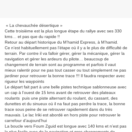
« La chevauchée désertique »
Cette troisième est la plus longue étape du rallye avec ses 330
kms… et pas que du rapide !!
Retour au départ historique du M’hamid Express, à M’hamid.
Ce n’est habituellement pas l’étape où il y a le plus de difficulté de
terrain. Par contre il va falloir gérer, gérer la mécanique, gérer la
navigation et gérer les ardeurs du pilote… beaucoup de
changement de terrain sont au programme et parfois il vaut
mieux ralentir pour ne pas tout casser ou tout simplement ne pas
jardiner pour retrouver la bonne trace !!! Il faudra respecter avec
rigueur les waypoints
Le départ fait part à une belle pistes technique sablonneuse avec
un cap à l’ouest de 15 kms avant de retrouver des plateaux
roulants puis une piste alternant du roulant, du cassant, des
dunettes et du sinueux où il na faut pas perdre la trace, la bonne
trace sous peine de se retrouver rapidement dans du très
mauvais. Le lac Iriki est abordé en hors piste pour retrouver le
carrefour d’aujourd’hui
La boucle vers Foum Zguid est longue avec 140 kms et n’est pas
la plus facile avec de la navigation et gros changements de