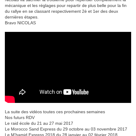
mécanique et les réglages pour repartir de plus belle pour la fin
du rallye en se classant respectivement 2è et 1er des deux
dernières étapes.
Bravo NICOLAS
La suite des vidéos toutes ces prochaines semaines
Nos futurs RDV
Le raid école du 21 au 27 mai 2017
Le Morocco Sand Express du 29 octobre au 03 novembre 2017
Le M'hamid Express 2018 du 28 janvier au 02 février 2018