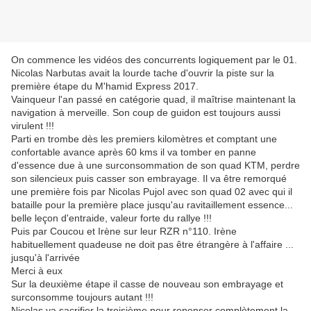
On commence les vidéos des concurrents logiquement par le 01.
Nicolas Narbutas avait la lourde tache d'ouvrir la piste sur la
première étape du M'hamid Express 2017.
Vainqueur l'an passé en catégorie quad, il maîtrise maintenant la
navigation à merveille. Son coup de guidon est toujours aussi
virulent !!!
Parti en trombe dès les premiers kilomètres et comptant une
confortable avance après 60 kms il va tomber en panne
d'essence due à une surconsommation de son quad KTM, perdre
son silencieux puis casser son embrayage. Il va être remorqué
une première fois par Nicolas Pujol avec son quad 02 avec qui il
bataille pour la première place jusqu'au ravitaillement essence...
belle leçon d'entraide, valeur forte du rallye !!!
Puis par Coucou et Irène sur leur RZR n°110. Irène
habituellement quadeuse ne doit pas être étrangère à l'affaire ...
jusqu'à l'arrivée
Merci à eux
Sur la deuxième étape il casse de nouveau son embrayage et
surconsomme toujours autant !!!
Nicolas va sacrifier la troisième pour repenser complètement la