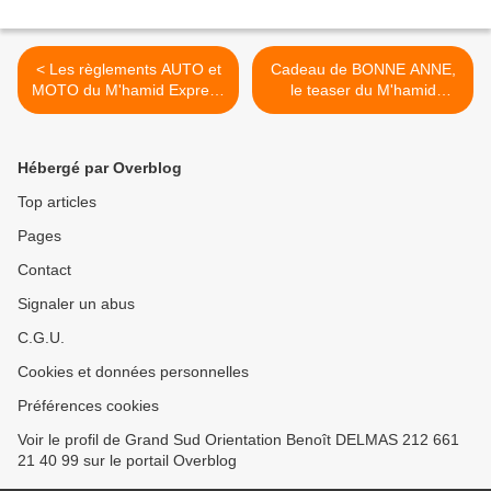
< Les règlements AUTO et
Cadeau de BONNE ANNE,
MOTO du M'hamid Express
le teaser du M'hamid
2017, vos "IMAGES" et
Express 2017 et le parcours
l'action sociale, rallye raid
>
au Maroc du 22 au 27
Hébergé par Overblog
janvier 2017
Top articles
Pages
Contact
Signaler un abus
C.G.U.
Cookies et données personnelles
Préférences cookies
Voir le profil de Grand Sud Orientation Benoît DELMAS 212 661
21 40 99 sur le portail Overblog