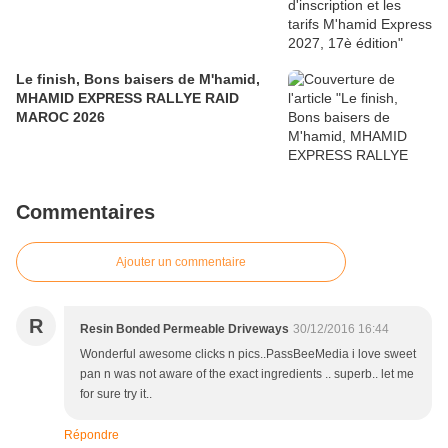
Le finish, Bons baisers de M'hamid,
MHAMID EXPRESS RALLYE RAID
MAROC 2026
Commentaires
Ajouter un commentaire
R
Resin Bonded Permeable Driveways
30/12/2016 16:44
Wonderful awesome clicks n pics..PassBeeMedia i love sweet
pan n was not aware of the exact ingredients .. superb.. let me
for sure try it..
Répondre