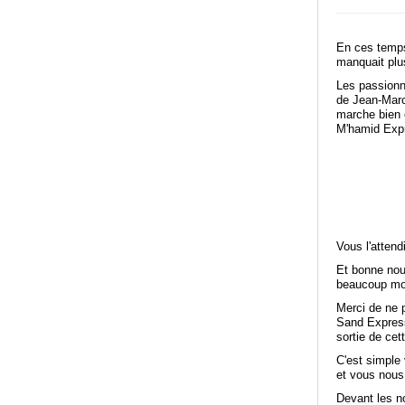
En ces temps 
manquait plu
Les passionn
de Jean-Marc 
marche bien e
M'hamid Exp
Vous l'attendi
Et bonne nou
beaucoup mo
Merci de ne p
Sand Express
sortie de cet
C'est simple
et vous nous
Devant les n