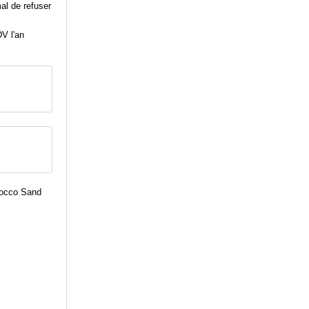
mal de refuser
DV l'an
rocco Sand