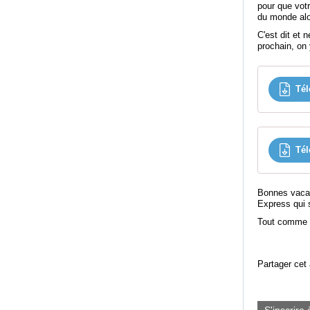
pour que votr
du monde alo
C'est dit et 
prochain, on y
Tél
Tél
Bonnes vacan
Express qui 
Tout comme vo
Partager cet 
S'inscrire 