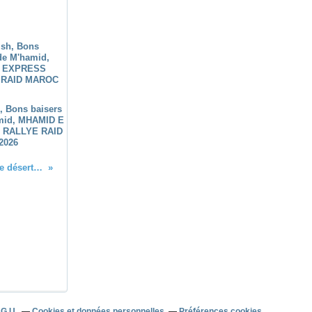
h, Bons baisers
mid, MHAMID E
 RALLYE RAID
2026
C'est parti pour une semaine de désert. rallye raid maroc
.G.U.
Cookies et données personnelles
Préférences cookies