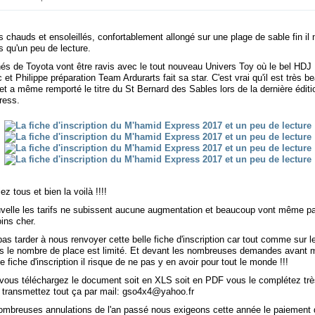
chauds et ensoleillés, confortablement allongé sur une plage de sable fin il
s qu'un peu de lecture.
és de Toyota vont être ravis avec le tout nouveau Univers Toy où le bel HDJ
et Philippe préparation Team Ardurarts fait sa star. C'est vrai qu'il est très be
t a même remporté le titre du St Bernard des Sables lors de la dernière éditi
ress.
ez tous et bien la voilà !!!!
velle les tarifs ne subissent aucune augmentation et beaucoup vont même p
ins cher.
as tarder à nous renvoyer cette belle fiche d'inscription car tout comme sur 
 le nombre de place est limité. Et devant les nombreuses demandes avant 
te fiche d'inscription il risque de ne pas y en avoir pour tout le monde !!!
 vous téléchargez le document soit en XLS soit en PDF vous le complétez trè
 transmettez tout ça par mail: gso4x4@yahoo.fr
ombreuses annulations de l'an passé nous exigeons cette année le paiement 