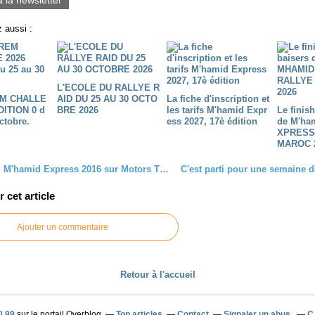
 aussi :
L'ECOLE DU RALLYE R
M CHALLE
AID DU 25 AU 30 OCTO
La fiche d'inscription et
DITION 0 d
BRE 2026
les tarifs M'hamid Expr
Le finis
ctobre.
ess 2027, 17è édition
de M'ha
XPRESS
MAROC 
Le film du M'hamid Express 2016 sur Motors TV, rallye raid morocco
cet article
Ajouter un commentaire
Retour à l'accueil
0 99
sur le portail Overblog
Top articles
Contact
Signaler un abus
C