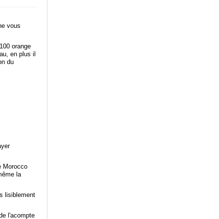
 ne vous
 100 orange
au, en plus il
on du
ayer
le Morocco
même la
s lisiblement
de l'acompte