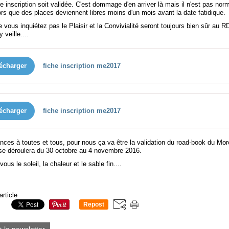
e inscription soit validée. C'est dommage d'en arriver là mais il n'est pas nor
rs que des places deviennent libres moins d'un mois avant la date fatidique.
ne vous inquiétez pas le Plaisir et la Convivialité seront toujours bien sûr au R
 veille....
écharger
fiche inscription me2017
écharger
fiche inscription me2017
ces à toutes et tous, pour nous ça va être la validation du road-book du Mo
se déroulera du 30 octobre au 4 novembre 2016.
us le soleil, la chaleur et le sable fin....
article
Repost
0
à la newsletter