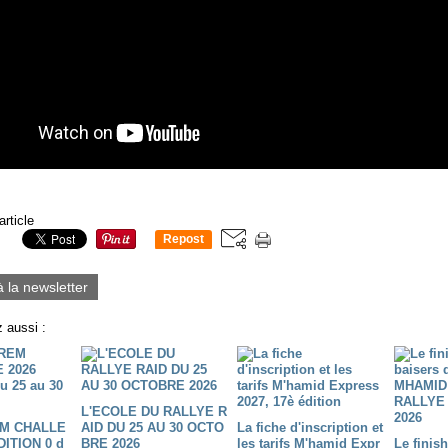
article
Repost
0
à la newsletter
 aussi :
L'ECOLE DU RALLYE R
M CHALLE
AID DU 25 AU 30 OCTO
La fiche d'inscription et
DITION 0 d
BRE 2026
les tarifs M'hamid Expr
Le finis