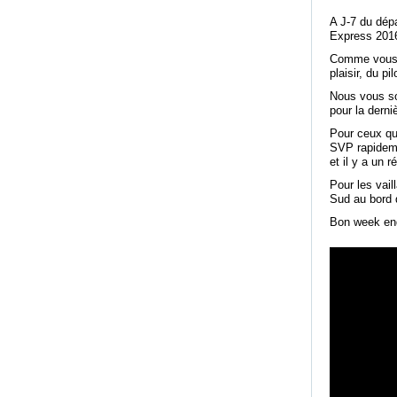
A J-7 du dép
Express 201
Comme vous al
plaisir, du pi
Nous vous so
pour la dern
Pour ceux qui
SVP rapidemen
et il y a un r
Pour les vai
Sud au bord 
Bon week en