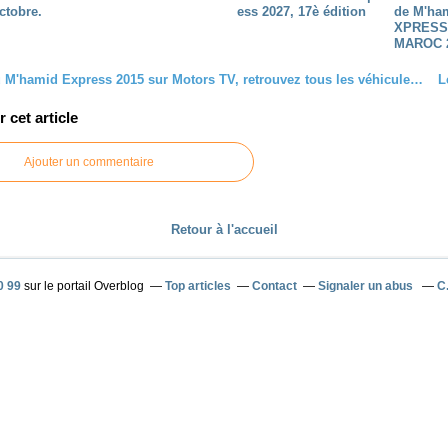
ctobre.
ess 2027, 17è édition
de M'ha
XPRESS
MAROC 
Le film du M'hamid Express 2015 sur Motors TV, retrouvez tous les véhicules, RZR Maverick 1000 turbo, buggy rage, 4x4 toyota range rover tomcat bowler nissan et tous les quad et moto ktm factory buggy predator...
cet article
Ajouter un commentaire
Retour à l'accueil
0 99
sur le portail Overblog
Top articles
Contact
Signaler un abus
C