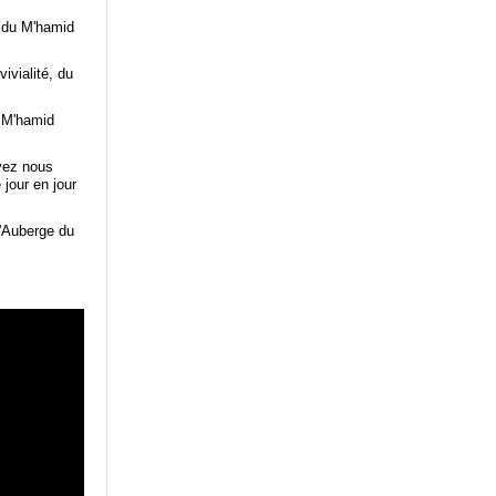
r du M'hamid
ivialité, du
 M'hamid
oyez nous
 jour en jour
l'Auberge du