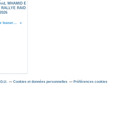
mid, MHAMID E
 RALLYE RAID
2026
Le teaser du M'hamid Express 2016
.G.U.
Cookies et données personnelles
Préférences cookies