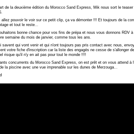
art de la deuxième édition du Morocco Sand Express, Mik nous sort le tease
6.
lez pouvoir le voir sur ce petit clip, ça va démonter !!! Et toujours de la conv
lotage et tout le reste...
uhaitons bonne chance pour vos fins de prépa et nous vous donnons RDV à
ière semaine du mois de janvier, comme tous les ans.
 savent qui vont venir et qui n'ont toujours pas pris contact avec nous, env
t votre fiche d'inscription car la liste des engagés ne cesse de s'allonger de
éel risque qu'il n'y en ait pas pour tout le monde !!!!
llants concurrents du Morocco Sand Express, on est prêt et on vous attend à 
de la piscine avec une vue imprenable sur les dunes de Merzouga...
d