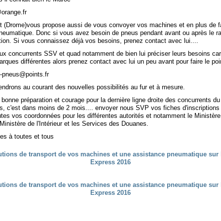
orange.fr
rt (Drome)vous propose aussi de vous convoyer vos machines et en plus de f
neumatique. Donc si vous avez besoin de pneus pendant avant ou après le rall
tion. Si vous connaissez déjà vos besoins, prenez contact avec lui....
ux concurrents SSV et quad notamment de bien lui préciser leurs besoins ca
marques différentes alors prenez contact avec lui un peu avant pour faire le poi
-pneus@points.fr
endrons au courant des nouvelles possibilités au fur et à mesure.
t bonne préparation et courage pour la dernière ligne droite des concurrents 
, c'est dans moins de 2 mois.... envoyer nous SVP vos fiches d'inscription
utes vos coordonnées pour les différentes autorités et notamment le Ministère
Ministère de l'Intérieur et les Services des Douanes.
es à toutes et tous