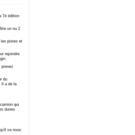
a 7è édition
être un ou 2
les pistes et
ur rejoindre
gin.
, prenez
ur du
Il a de la
 camion qui
les dunes
qu'il va nous