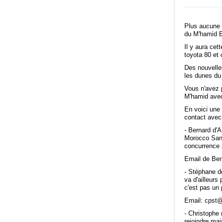
Plus aucune r
du M'hamid 
Il y aura ce
toyota 80 et
Des nouvelle
les dunes du
Vous n'avez p
M'hamid avec
En voici une 
contact avec
- Bernard d'A
Morocco Sand
concurrence 
Email de Bern
- Stéphane d
va d'ailleurs
c'est pas un 
Email: cpst
- Christophe 
rejoindre mai