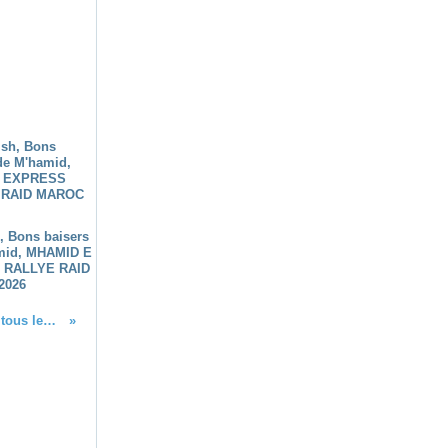
h, Bons baisers
mid, MHAMID E
 RALLYE RAID
2026
Le film du M'hamid Express 2015 sur Motors TV, retrouvez tous les véhicules, RZR Maverick 1000 turbo, buggy rage, 4x4 toyota range rover tomcat bowler nissan et tous les quad et moto ktm factory buggy predator...