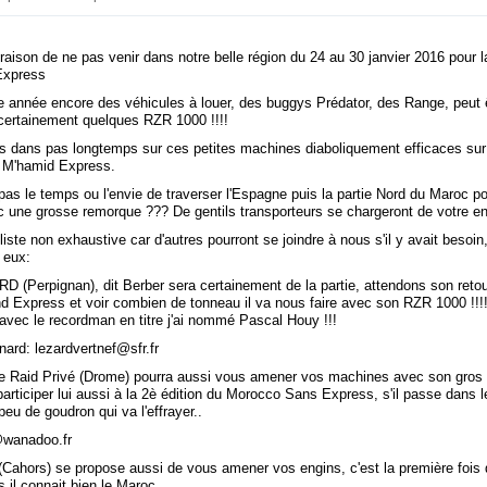
aison de ne pas venir dans notre belle région du 24 au 30 janvier 2016 pour l
Express
tte année encore des véhicules à louer, des buggys Prédator, des Range, peut 
 certainement quelques RZR 1000 !!!!
s dans pas longtemps sur ces petites machines diaboliquement efficaces sur 
 M'hamid Express.
as le temps ou l'envie de traverser l'Espagne puis la partie Nord du Maroc po
 une grosse remorque ??? De gentils transporteurs se chargeront de votre en
liste non exhaustive car d'autres pourront se joindre à nous s'il y avait besoin
 eux:
RD (Perpignan), dit Berber sera certainement de la partie, attendons son reto
 Express et voir combien de tonneau il va nous faire avec son RZR 1000 !!!! 
avec le recordman en titre j'ai nommé Pascal Houy !!!
ard: lezardvertnef@sfr.fr
e Raid Privé (Drome) pourra aussi vous amener vos machines avec son gros
 participer lui aussi à la 2è édition du Morocco Sans Express, s'il passe dans 
peu de goudron qui va l'effrayer..
@wanadoo.fr
(Cahors) se propose aussi de vous amener vos engins, c'est la première fois 
s il connait bien le Maroc