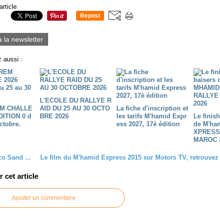
article
Repost
0
à la newsletter
 aussi :
L'ECOLE DU RALLYE R
M CHALLE
AID DU 25 AU 30 OCTO
La fiche d'inscription et
DITION 0 d
BRE 2026
les tarifs M'hamid Expr
Le finis
ctobre.
ess 2027, 17è édition
de M'ha
XPRESS
MAROC 
Le Morocco Sand Express est prêt !!! 2è édition de notre rallye maroc
cet article
Ajouter un commentaire