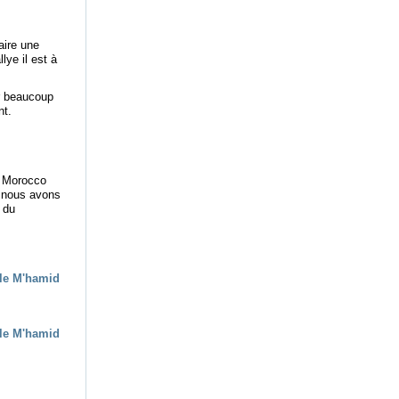
aire une
ye il est à
r beaucoup
nt.
du Morocco
s nous avons
 du