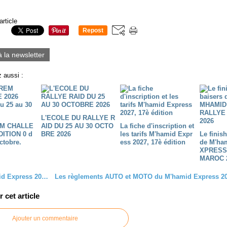
article
Repost
0
à la newsletter
 aussi :
L'ECOLE DU RALLYE R
M CHALLE
AID DU 25 AU 30 OCTO
La fiche d'inscription et
DITION 0 d
BRE 2026
les tarifs M'hamid Expr
Le finis
ctobre.
ess 2027, 17è édition
de M'ha
XPRESS
MAROC 
Le M'hamid Express 2015 c'est dans moins de 3 mois...
cet article
Ajouter un commentaire