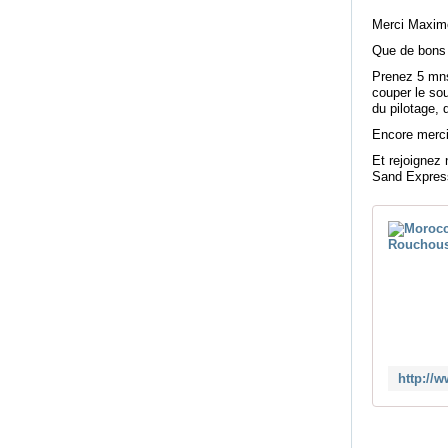
Merci Maxim
Que de bons 
Prenez 5 mns
couper le sou
du pilotage, 
Encore merc
Et rejoignez
Sand Express