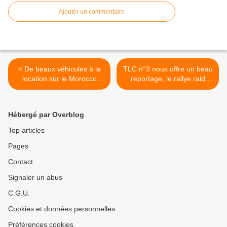
Ajouter un commentaire
< De beaux véhicules à la
TLC n°3 nous offre un beau
location sur le Morocco
reportage, le rallye raid
Sand Express notre
maroc M'hamid Express
nouveau rallye raid du 11
encore à l'honneur >
au 17 octobre 2014
Hébergé par Overblog
Top articles
Pages
Contact
Signaler un abus
C.G.U.
Cookies et données personnelles
Préférences cookies