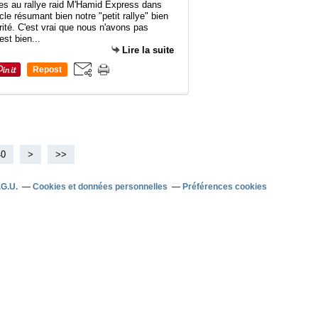
es au rallye raid M'Hamid Express dans
cle résumant bien notre "petit rallye" bien
ité. C'est vrai que nous n'avons pas
est bien...
Lire la suite
Repost
0
40
>
>>
.G.U.
Cookies et données personnelles
Préférences cookies