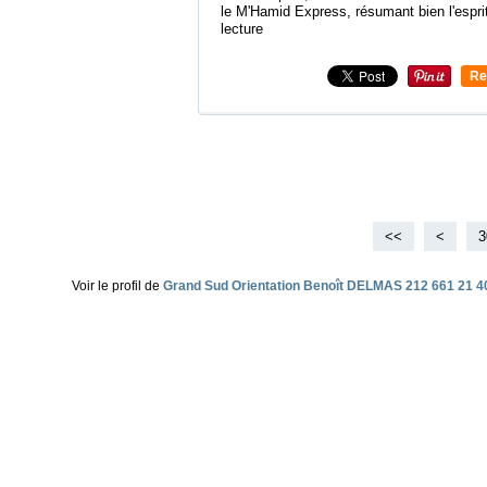
le M'Hamid Express, résumant bien l'esprit
lecture
Re
0
<<
<
1
2
3
Voir le profil de
Grand Sud Orientation Benoît DELMAS 212 661 21 4