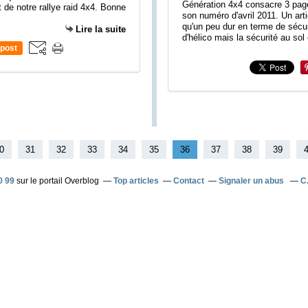
Génération 4x4 consacre 3 pag
 de notre rallye raid 4x4. Bonne
son numéro d'avril 2011. Un arti
qu'un peu dur en terme de sécur
Lire la suite
d'hélico mais la sécurité au sol 
post
0
0
0
31
32
33
34
35
36
37
38
39
0 99
sur le portail Overblog
Top articles
Contact
Signaler un abus
C