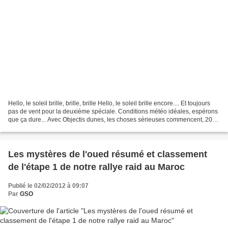
Hello, le soleil brille, brille, brille Hello, le soleil brille encore.... Et toujours
pas de vent pour la deuxième spéciale. Conditions météo idéales, espérons
que ça dure... Avec Objectis dunes, les choses sérieuses commencent, 200
kms, c'est peu mais...
Les mystères de l'oued résumé et classement
de l'étape 1 de notre rallye raid au Maroc
Publié le 02/02/2012 à 09:07
Par
GSO