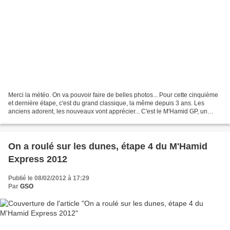
Merci la météo. On va pouvoir faire de belles photos... Pour cette cinquième
et dernière étape, c'est du grand classique, la même depuis 3 ans. Les
anciens adorent, les nouveaux vont apprécier... C'est le M'Hamid GP, un
départ par 2 pour laisser s'exprimer...
On a roulé sur les dunes, étape 4 du M'Hamid
Express 2012
Publié le 08/02/2012 à 17:29
Par
GSO