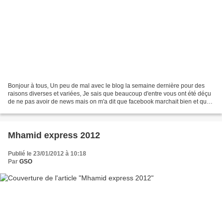
Bonjour à tous, Un peu de mal avec le blog la semaine dernière pour des
raisons diverses et variées, Je sais que beaucoup d'entre vous ont été déçu
de ne pas avoir de news mais on m'a dit que facebook marchait bien et que
les nouvelles allaient très vite,...
Mhamid express 2012
Publié le 23/01/2012 à 10:18
Par
GSO