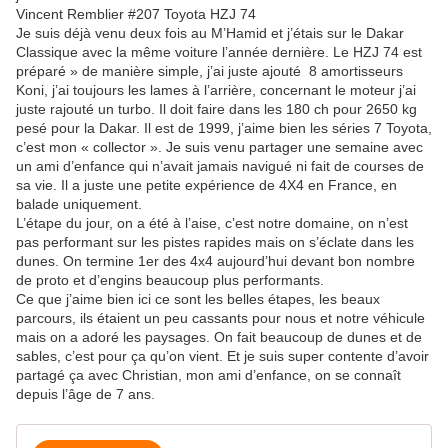
Vincent Remblier #207 Toyota HZJ 74
Je suis déjà venu deux fois au M’Hamid et j’étais sur le Dakar
Classique avec la même voiture l’année dernière. Le HZJ 74 est
préparé » de manière simple, j’ai juste ajouté 8 amortisseurs
Koni, j’ai toujours les lames à l’arrière, concernant le moteur j’ai
juste rajouté un turbo. Il doit faire dans les 180 ch pour 2650 kg
pesé pour la Dakar. Il est de 1999, j’aime bien les séries 7 Toyota,
c’est mon « collector ». Je suis venu partager une semaine avec
un ami d’enfance qui n’avait jamais navigué ni fait de courses de
sa vie. Il a juste une petite expérience de 4X4 en France, en
balade uniquement.
L’étape du jour, on a été à l’aise, c’est notre domaine, on n’est
pas performant sur les pistes rapides mais on s’éclate dans les
dunes. On termine 1er des 4x4 aujourd’hui devant bon nombre
de proto et d’engins beaucoup plus performants.
Ce que j’aime bien ici ce sont les belles étapes, les beaux
parcours, ils étaient un peu cassants pour nous et notre véhicule
mais on a adoré les paysages. On fait beaucoup de dunes et de
sables, c’est pour ça qu’on vient. Et je suis super contente d’avoir
partagé ça avec Christian, mon ami d’enfance, on se connaît
depuis l’âge de 7 ans.