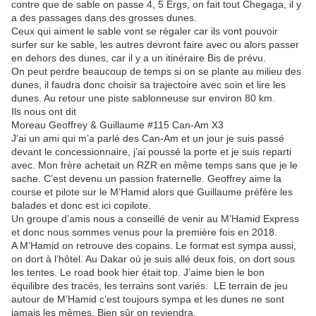
contre que de sable on passe 4, 5 Ergs, on fait tout Chegaga, il y
a des passages dans des grosses dunes.
Ceux qui aiment le sable vont se régaler car ils vont pouvoir
surfer sur ke sable, les autres devront faire avec ou alors passer
en dehors des dunes, car il y a un itinéraire Bis de prévu.
On peut perdre beaucoup de temps si on se plante au milieu des
dunes, il faudra donc choisir sa trajectoire avec soin et lire les
dunes. Au retour une piste sablonneuse sur environ 80 km.
Ils nous ont dit
Moreau Geoffrey & Guillaume #115 Can-Am X3
J’ai un ami qui m’a parlé des Can-Am et un jour je suis passé
devant le concessionnaire, j’ai poussé la porte et je suis reparti
avec. Mon frère achetait un RZR en même temps sans que je le
sache. C’est devenu un passion fraternelle. Geoffrey aime la
course et pilote sur le M’Hamid alors que Guillaume préfère les
balades et donc est ici copilote.
Un groupe d’amis nous a conseillé de venir au M’Hamid Express
et donc nous sommes venus pour la première fois en 2018.
A M’Hamid on retrouve des copains. Le format est sympa aussi,
on dort à l’hôtel. Au Dakar où je suis allé deux fois, on dort sous
les tentes. Le road book hier était top. J’aime bien le bon
équilibre des tracés, les terrains sont variés. LE terrain de jeu
autour de M’Hamid c’est toujours sympa et les dunes ne sont
jamais les mêmes. Bien sûr on reviendra.